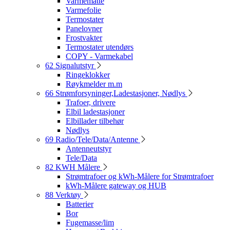
Varmematte
Varmefolie
Termostater
Panelovner
Frostvakter
Termostater utendørs
COPY - Varmekabel
62 Signalutstyr
Ringeklokker
Røykmelder m.m
66 Strømforsyninger,Ladestasjoner, Nødlys
Trafoer, drivere
Elbil ladestasjoner
Elbillader tilbehør
Nødlys
69 Radio/Tele/Data/Antenne
Antenneutstyr
Tele/Data
82 KWH Målere
Strømtrafoer og kWh-Målere for Strømtrafoer
kWh-Målere gateway og HUB
88 Verktøy
Batterier
Bor
Fugemasse/lim