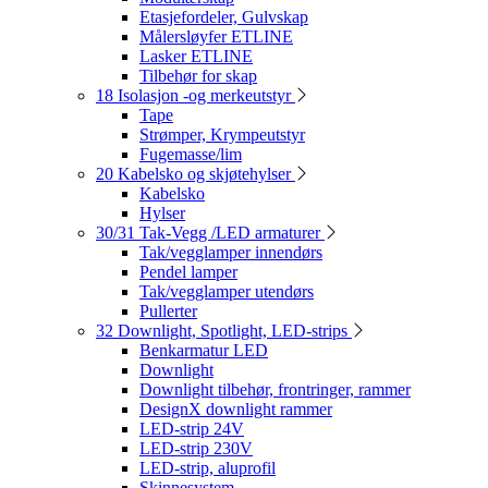
Etasjefordeler, Gulvskap
Målersløyfer ETLINE
Lasker ETLINE
Tilbehør for skap
18 Isolasjon -og merkeutstyr
Tape
Strømper, Krympeutstyr
Fugemasse/lim
20 Kabelsko og skjøtehylser
Kabelsko
Hylser
30/31 Tak-Vegg /LED armaturer
Tak/vegglamper innendørs
Pendel lamper
Tak/vegglamper utendørs
Pullerter
32 Downlight, Spotlight, LED-strips
Benkarmatur LED
Downlight
Downlight tilbehør, frontringer, rammer
DesignX downlight rammer
LED-strip 24V
LED-strip 230V
LED-strip, aluprofil
Skinnesystem