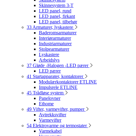
Skinnesystem 3-T
LED panel, rund
LED panel, firkant
LED panel, tilbehør
33 Armaturer, lyskastere
Baderomsarmaturer
Interiørarmaturer
Industriarmaturer
Stolpearmaturer
Lyskastere
Arbeidslys
37 Gløde -Halogen -LED pærer
LED pærer
41 Startapparater, kontaktorer
Modulærkontaktorer ETLINE
Impulsrele ETLINE
45 Trådløse system
Panelovner
Ethome
49 Vifter, varmevifter, pumper
Avtrekksvifter
Varmevifter
54 Elektrovarme og termostater
Varmekabel