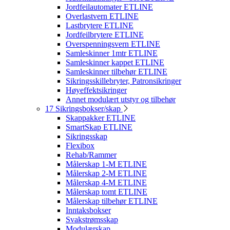
Jordfeilautomater ETLINE
Overlastvern ETLINE
Lastbrytere ETLINE
Jordfeilbrytere ETLINE
Overspenningsvern ETLINE
Samleskinner 1mtr ETLINE
Samleskinner kappet ETLINE
Samleskinner tilbehør ETLINE
Sikringsskillebryter, Patronsikringer
Høyeffektsikringer
Annet modulært utstyr og tilbehør
17 Sikringsbokser/skap
Skappakker ETLINE
SmartSkap ETLINE
Sikringsskap
Flexibox
Rehab/Rammer
Målerskap 1-M ETLINE
Målerskap 2-M ETLINE
Målerskap 4-M ETLINE
Målerskap tomt ETLINE
Målerskap tilbehør ETLINE
Inntaksbokser
Svakstrømsskap
Modulærskap