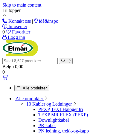
Skip to main content
Til toppen
Kontakt oss
|
idè&inspo
Infosenter
0
Favoritter
Logg inn
Beløp
0,00
0
Alle produkter
Alle produkter
10 Kabler og Ledninger
PFXP, IFXI-Halogenfri
TFXP MR FLEX (PFXP)
Downlightkabel
PR kabel
PN ledning, trekk-og-kapp