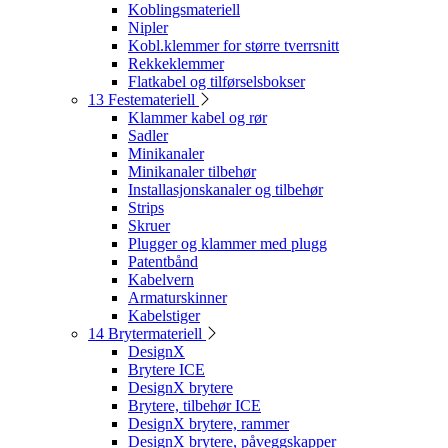
Koblingsmateriell
Nipler
Kobl.klemmer for større tverrsnitt
Rekkeklemmer
Flatkabel og tilførselsbokser
13 Festemateriell
Klammer kabel og rør
Sadler
Minikanaler
Minikanaler tilbehør
Installasjonskanaler og tilbehør
Strips
Skruer
Plugger og klammer med plugg
Patentbånd
Kabelvern
Armaturskinner
Kabelstiger
14 Brytermateriell
DesignX
Brytere ICE
DesignX brytere
Brytere, tilbehør ICE
DesignX brytere, rammer
DesignX brytere, påveggskapper