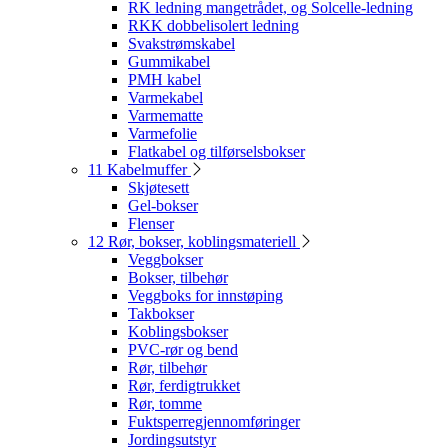
RK ledning mangetrådet, og Solcelle-ledning
RKK dobbelisolert ledning
Svakstrømskabel
Gummikabel
PMH kabel
Varmekabel
Varmematte
Varmefolie
Flatkabel og tilførselsbokser
11 Kabelmuffer
Skjøtesett
Gel-bokser
Flenser
12 Rør, bokser, koblingsmateriell
Veggbokser
Bokser, tilbehør
Veggboks for innstøping
Takbokser
Koblingsbokser
PVC-rør og bend
Rør, tilbehør
Rør, ferdigtrukket
Rør, tomme
Fuktsperregjennomføringer
Jordingsutstyr