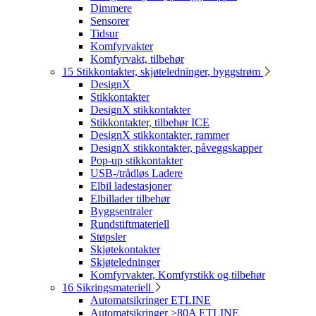
Dimmere
Sensorer
Tidsur
Komfyrvakter
Komfyrvakt, tilbehør
15 Stikkontakter, skjøteledninger, byggstrøm
DesignX
Stikkontakter
DesignX stikkontakter
Stikkontakter, tilbehør ICE
DesignX stikkontakter, rammer
DesignX stikkontakter, påveggskapper
Pop-up stikkontakter
USB-/trådløs Ladere
Elbil ladestasjoner
Elbillader tilbehør
Byggsentraler
Rundstiftmateriell
Støpsler
Skjøtekontakter
Skjøteledninger
Komfyrvakter, Komfyrstikk og tilbehør
16 Sikringsmateriell
Automatsikringer ETLINE
Automatsikringer >80A ETLINE