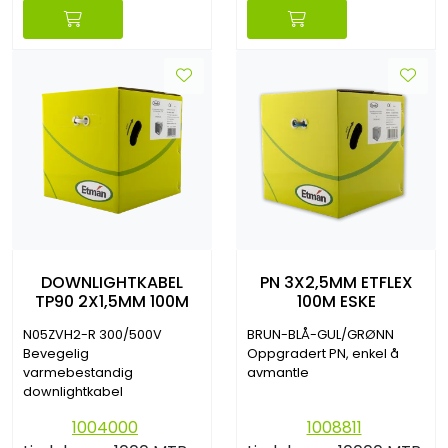
DOWNLIGHTKABEL
PN 3X2,5MM ETFLEX
TP90 2X1,5MM 100M
100M ESKE
N05ZVH2-R 300/500V
BRUN-BLÅ-GUL/GRØNN
Bevegelig
Oppgradert PN, enkel å
varmebestandig
avmantle
downlightkabel
1004000
1008811