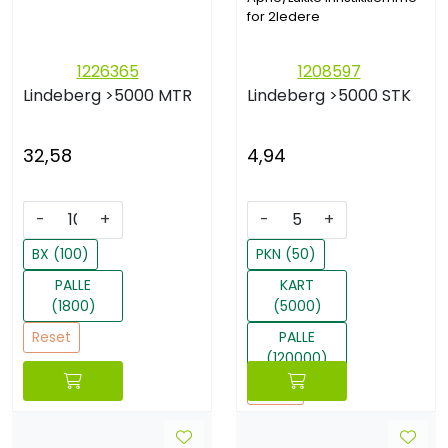
for 2ledere
1226365
1208597
Lindeberg
>5000 MTR
Lindeberg
>5000 STK
32,58
4,94
-
+
-
+
BX (100)
PKN (50)
PALLE
KART
(1800)
(5000)
Reset
PALLE
(120000)
Reset