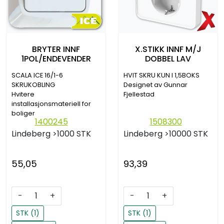
BRYTER INNF
X.STIKK INNF M/J
1POL/ENDEVENDER
DOBBEL LAV
SCALA ICE 16/1-6
HVIT SKRU KUN I 1,5BOKS
SKRUKOBLING
Designet av Gunnar
Hvitere
Fjellestad
installasjonsmateriell for
boliger
1400245
1508300
Lindeberg
>1000 STK
Lindeberg
>10000 STK
55,05
93,39
-
+
-
+
STK (1)
STK (1)