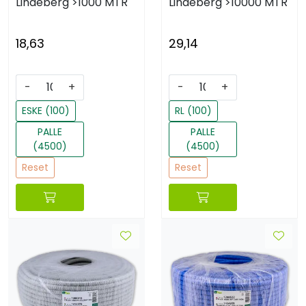
Lindeberg
>1000 MTR
Lindeberg
>10000 MTR
18,63
29,14
-
+
-
+
ESKE (100)
RL (100)
PALLE
PALLE
(4500)
(4500)
Reset
Reset