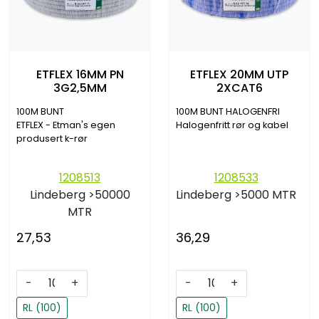
ETFLEX 16MM PN
ETFLEX 20MM UTP
3G2,5MM
2XCAT6
100M BUNT
100M BUNT HALOGENFRI
ETFLEX - Etman's egen
Halogenfritt rør og kabel
produsert k-rør
1208513
1208533
Lindeberg
>50000
Lindeberg
>5000 MTR
MTR
27,53
36,29
-
+
-
+
RL (100)
RL (100)