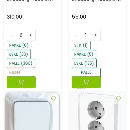
310,00
55,00
-
+
-
+
PAKKE (6)
STK (1)
ESKE (30)
PAKKE (5)
PALLE (360)
ESKE (135)
Reset
PALLE
(1620)
Reset