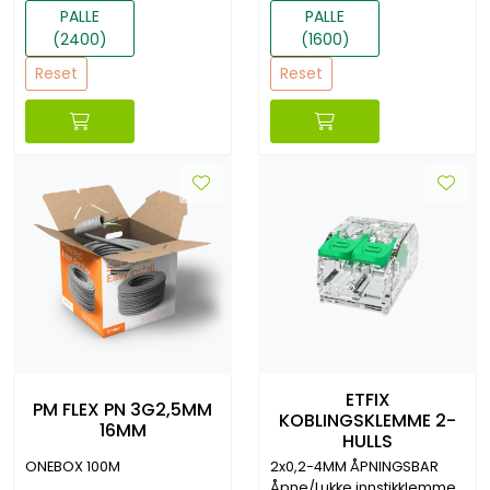
PALLE
PALLE
(2400)
(1600)
Reset
Reset
ETFIX
PM FLEX PN 3G2,5MM
KOBLINGSKLEMME 2-
16MM
HULLS
ONEBOX 100M
2x0,2-4MM ÅPNINGSBAR
Åpne/Lukke innstikklemme