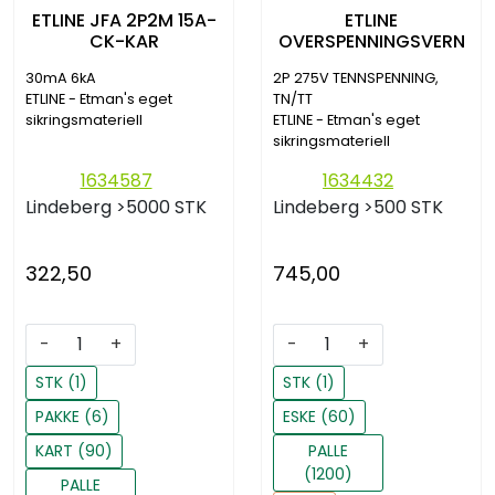
ETLINE JFA 2P2M 15A-
ETLINE
CK-KAR
OVERSPENNINGSVERN
30mA 6kA
2P 275V TENNSPENNING,
ETLINE - Etman's eget
TN/TT
sikringsmateriell
ETLINE - Etman's eget
sikringsmateriell
1634587
1634432
Lindeberg
>5000 STK
Lindeberg
>500 STK
322,50
745,00
-
+
-
+
STK (1)
STK (1)
PAKKE (6)
ESKE (60)
KART (90)
PALLE
(1200)
PALLE