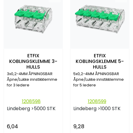
ETFIX
ETFIX
KOBLINGSKLEMME 3-
KOBLINGSKLEMME 5-
HULLS
HULLS
3x0,2-4MM ÅPNINGSBAR
5x0,2-4MM ÅPNINGSBAR
Åpne/Lukke innstikklemme
Åpne/Lukke innstikklemme
for 3 ledere
for 5 ledere
1208598
1208599
Lindeberg
>5000 STK
Lindeberg
>1000 STK
6,04
9,28