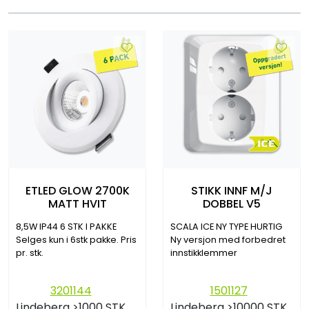
ETLED GLOW 2700K
STIKK INNF M/J
MATT HVIT
DOBBEL V5
8,5W IP44 6 STK I PAKKE
SCALA ICE NY TYPE HURTIG
Selges kun i 6stk pakke. Pris
Ny versjon med forbedret
pr. stk.
innstikklemmer
3201144
1501127
Lindeberg
>1000 STK
Lindeberg
>10000 STK