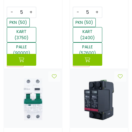
-
+
-
+
PKN (50)
PKN (50)
KART
KART
(3750)
(2400)
PALLE
PALLE
(90000)
(57600)
Reset
Reset