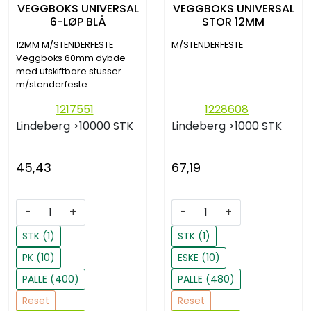
VEGGBOKS UNIVERSAL
VEGGBOKS UNIVERSAL
6-LØP BLÅ
STOR 12MM
12MM M/STENDERFESTE
M/STENDERFESTE
Veggboks 60mm dybde
med utskiftbare stusser
m/stenderfeste
1217551
1228608
Lindeberg
>10000 STK
Lindeberg
>1000 STK
45,43
67,19
-
+
-
+
STK (1)
STK (1)
PK (10)
ESKE (10)
PALLE (400)
PALLE (480)
Reset
Reset