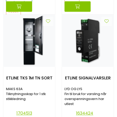
(2340)
Reset
Reset
ETLINE TKS 1M TN SORT
ETLINE SIGNALVARSLER
MAKS 63A
LYD OG LYS
Tilknytningsskap for 1 stk
Fin til bruk for varsling når
stikkledning
overspenningsvern har
utløst
1704513
1634424