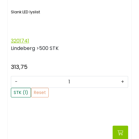
Slank LED lyslist
3201741
Lindeberg
>500 STK
313,75
-
+
STK (1)
Reset