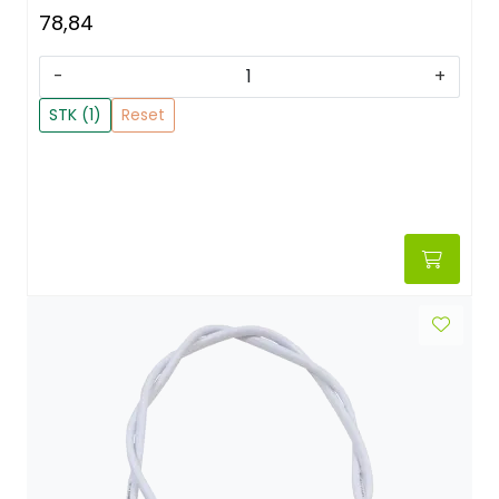
78,84
-
+
STK (1)
Reset