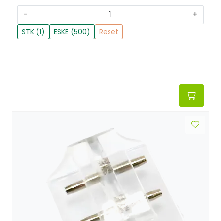
-
+
STK (1)
ESKE (500)
Reset