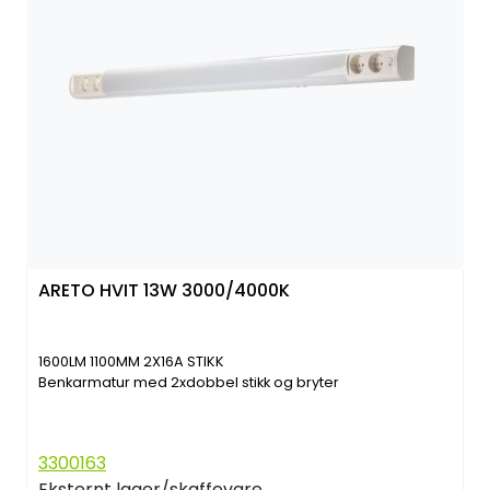
ARETO HVIT 13W 3000/4000K
1600LM 1100MM 2X16A STIKK
Benkarmatur med 2xdobbel stikk og bryter
3300163
Eksternt lager/skaffevare