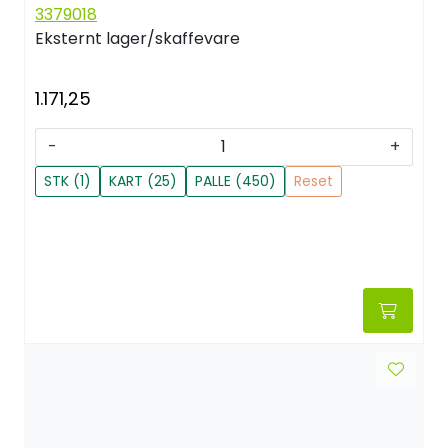
3379018
Eksternt lager/skaffevare
1.171,25
-
+
STK (1)
KART (25)
PALLE (450)
Reset