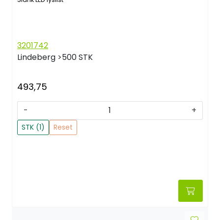
3201742
Lindeberg
>500 STK
493,75
-
+
STK (1)
Reset