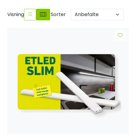
Sikringsmateriell
Visning
Sorter
Kabler
Verktøy
Outlet