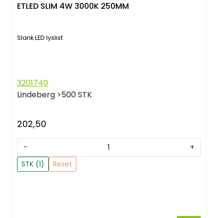
ETLED SLIM 4W 3000K 250MM
Slank LED lyslist
3201740
Lindeberg
>500 STK
202,50
-
+
STK (1)
Reset