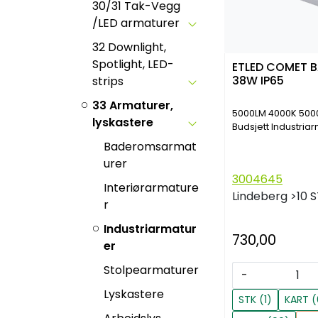
30/31 Tak-Vegg
/LED armaturer
32 Downlight,
Spotlight, LED-
ETLED COMET B
38W IP65
strips
33 Armaturer,
5000LM 4000K 500
lyskastere
Budsjett Industria
Baderomsarmat
urer
3004645
Interiørarmature
Lindeberg
>10 
r
Industriarmatur
730,00
er
Stolpearmaturer
-
Lyskastere
STK (1)
KART (