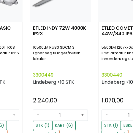
ASIC
ETLED INDY 72W 4000K
ETLED COMET 
IP23
44W/840 IP6
00T IK08
10500LM Ra80 SDCM 3
5500LM 1267x70x
rmatur IP65
Egner seg til lager/butikk
IP65 armatur fin 
lokaler
innendørs og u
3300449
3300440
STK
Lindeberg
>10 STK
Lindeberg
>1
2.240,00
1.070,00
+
-
+
-
6)
STK (1)
KART (6)
STK (1)
ESKE