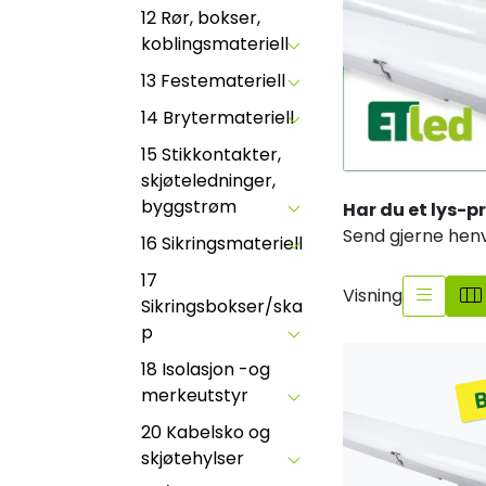
12 Rør, bokser,
koblingsmateriell
13 Festemateriell
14 Brytermateriell
15 Stikkontakter,
skjøteledninger,
byggstrøm
Har du et lys-p
Send gjerne henv
16 Sikringsmateriell
17
Visning
Sikringsbokser/ska
p
18 Isolasjon -og
merkeutstyr
20 Kabelsko og
skjøtehylser