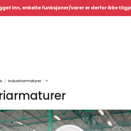
gget inn, enkelte funksjoner/varer er derfor ikke tilg
re
Industriarmaturer
riarmaturer