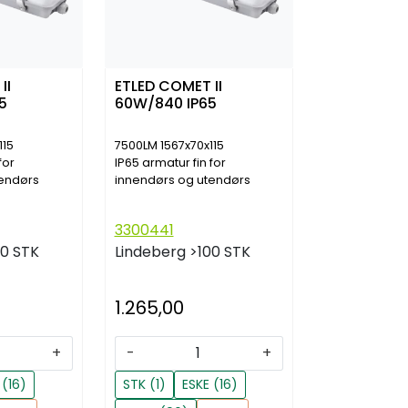
II
ETLED COMET II
5
60W/840 IP65
115
7500LM 1567x70x115
for
IP65 armatur fin for
tendørs
innendørs og utendørs
3300441
00 STK
Lindeberg
>100 STK
1.265,00
+
-
+
 (16)
STK (1)
ESKE (16)