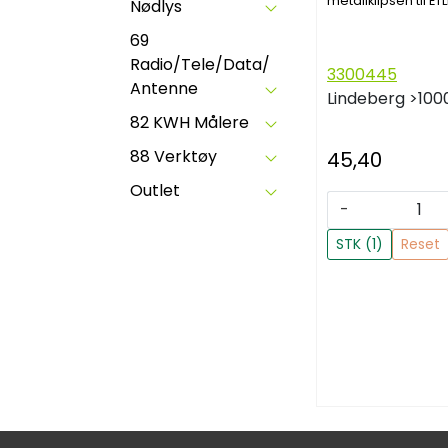
metallklipsen til E
Nødlys
69
Radio/Tele/Data/
3300445
Antenne
Lindeberg
>100
82 KWH Målere
88 Verktøy
45,40
Outlet
-
STK (1)
Reset