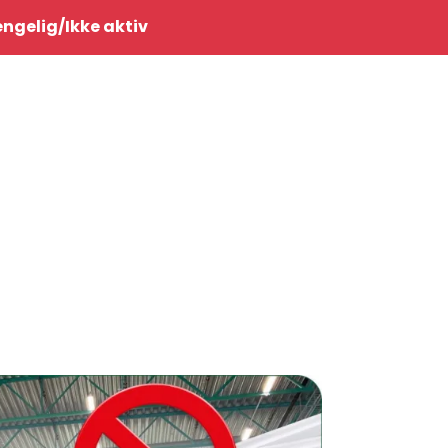
0
jengelig/Ikke aktiv
Infosenter
Favoritter
Logg inn