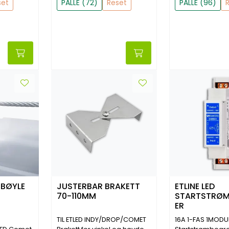
set
PALLE (72)
Reset
PALLE (96)
 BØYLE
JUSTERBAR BRAKETT
ETLINE LED
70-110MM
STARTSTRØM
ER
TIL ETLED INDY/DROP/COMET
16A 1-FAS 1MOD