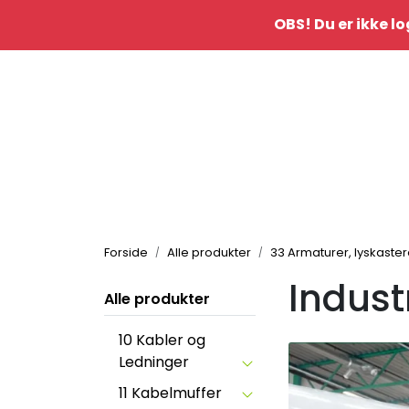
Skip to main content
OBS! Du er ikke lo
|
Kontakt oss
idè&inspo
Forside
Alle produkter
33 Armaturer, lyskaste
Indust
Alle produkter
10 Kabler og
Ledninger
11 Kabelmuffer