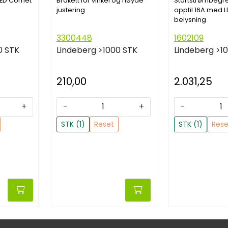
TLED Comet
Brakett for vinkel og høyde
Startstrømbegre
justering
opptil 16A med L
belysning
3300448
1602109
0 STK
Lindeberg
>1000 STK
Lindeberg
>1
210,00
2.031,25
+
-
+
-
STK (1)
Reset
STK (1)
Rese