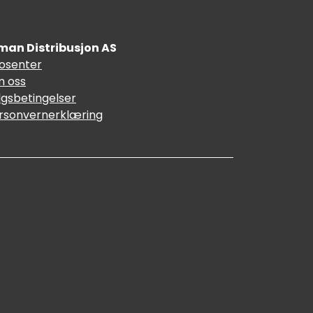
man Distribusjon AS
fosenter
 oss
lgsbetingelser
rsonvernerklæring