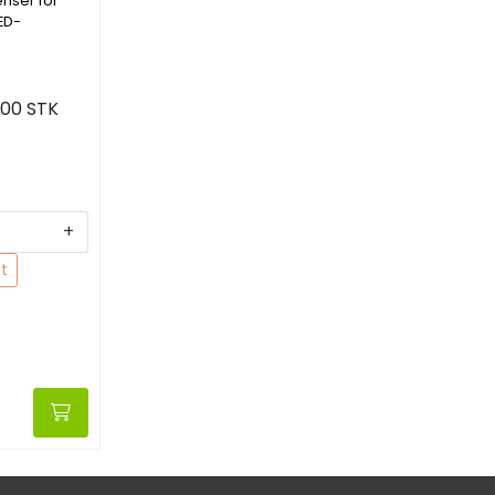
nser for
ED-
000 STK
+
t