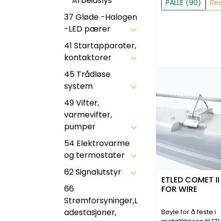
Arbeidslys
PALLE (90)
Re
37 Gløde -Halogen
-LED pærer
41 Startapparater,
kontaktorer
45 Trådløse
system
49 Vifter,
varmevifter,
pumper
54 Elektrovarme
og termostater
62 Signalutstyr
ETLED COMET II
66
FOR WIRE
Strømforsyninger,L
adestasjoner,
Bøyle for å feste i