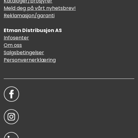
Kataloger/brosjyrer
Sikringsmateriell
Meld deg på vårt nyhetsbrev!
Reklamasjon/garanti
Kabler
Etman Distribusjon AS
Infosenter
Verktøy
Om oss
Salgsbetingelser
Outlet
Personvernerklæring