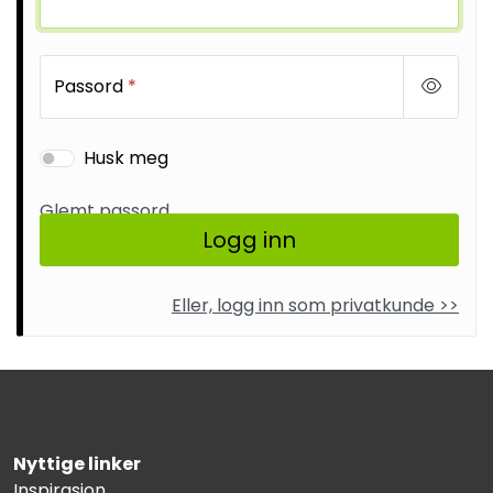
Sikringsmateriell
Kabler
Passord
*
Verktøy
Husk meg
Outlet
Glemt passord
Logg inn
Eller, logg inn som privatkunde >>
Nyttige linker
Inspirasjon