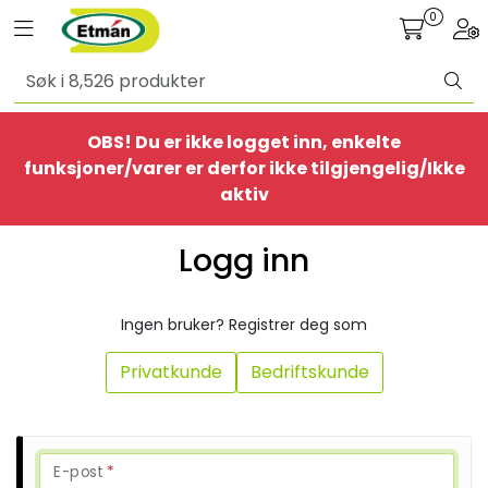
Skip to main content
0
Toggle navigation
Togg
Alle produkter
OBS! Du er ikke logget inn, enkelte
BestSelgere
funksjoner/varer er derfor ikke tilgjengelig/Ikke
aktiv
Elbil
Logg inn
Ethome
Ingen bruker? Registrer deg som
Provisorisk
Privatkunde
Bedriftskunde
Bolig
Belysning
E-post
*