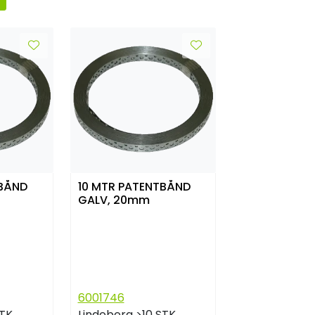
TBÅND
10 MTR PATENTBÅND
GALV, 20mm
6001746
STK
Lindeberg
>10 STK