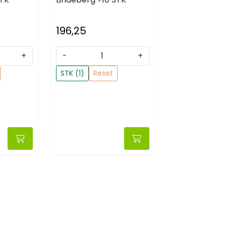
196,25
+
-
+
STK (1)
Reset