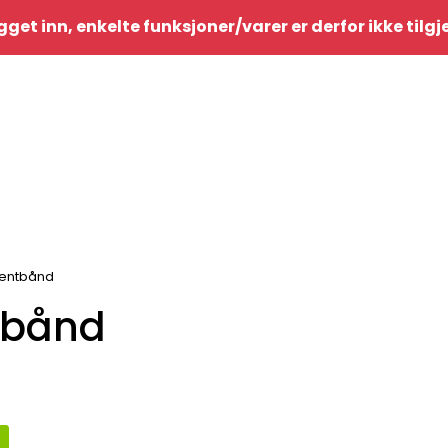
gget inn, enkelte funksjoner/varer er derfor ikke tilg
tentbånd
tbånd