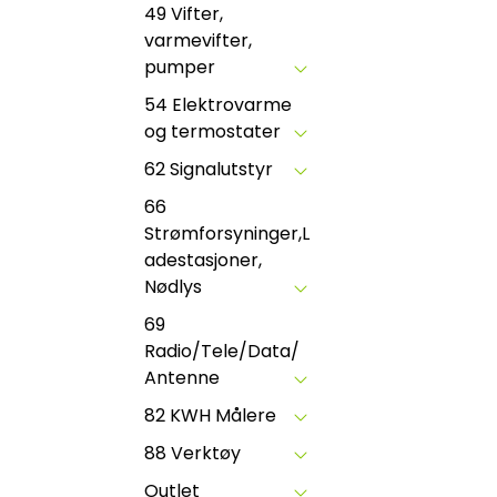
49 Vifter,
varmevifter,
pumper
54 Elektrovarme
og termostater
62 Signalutstyr
66
Strømforsyninger,L
adestasjoner,
Nødlys
69
Radio/Tele/Data/
Antenne
82 KWH Målere
88 Verktøy
Outlet