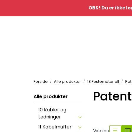
Skip to main content
OBS! Du er ikke lo
|
Kontakt oss
idè&inspo
Forside
Alle produkter
13 Festemateriell
Pa
Paten
Alle produkter
10 Kabler og
Ledninger
11 Kabelmuffer
Visning