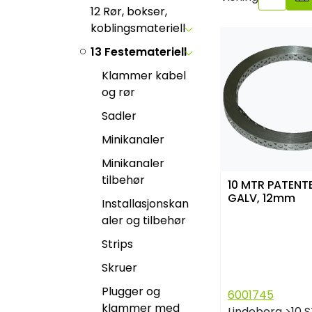
12 Rør, bokser,
koblingsmateriell
13 Festemateriell
Klammer kabel
og rør
Sadler
Minikanaler
Minikanaler
tilbehør
10 MTR PATEN
GALV, 12mm
Installasjonskan
aler og tilbehør
Strips
Skruer
Plugger og
6001745
klammer med
Lindeberg
>10 