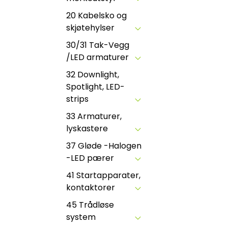
20 Kabelsko og
skjøtehylser
30/31 Tak-Vegg
/LED armaturer
32 Downlight,
Spotlight, LED-
strips
33 Armaturer,
lyskastere
37 Gløde -Halogen
-LED pærer
41 Startapparater,
kontaktorer
45 Trådløse
system