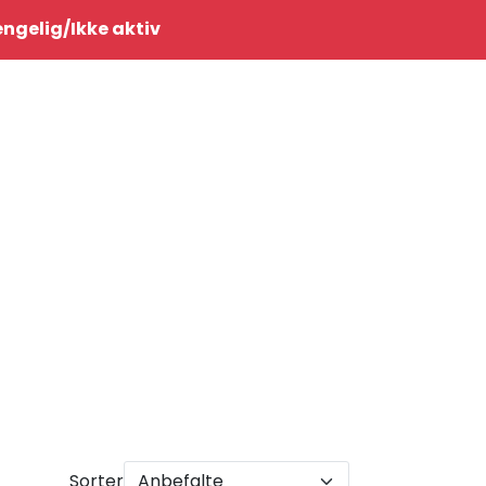
0
jengelig/Ikke aktiv
Infosenter
Favoritter
Logg inn
Sorter