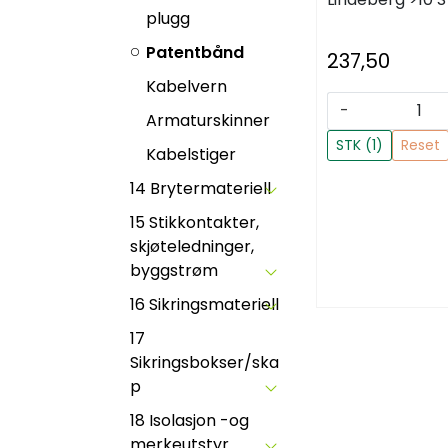
plugg
Patentbånd
237,50
Kabelvern
-
Armaturskinner
STK (1)
Reset
Kabelstiger
14 Brytermateriell
15 Stikkontakter,
skjøteledninger,
byggstrøm
16 Sikringsmateriell
17
Sikringsbokser/ska
p
18 Isolasjon -og
merkeutstyr