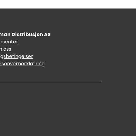
man Distribusjon AS
fosenter
 oss
lgsbetingelser
rsonvernerklæring