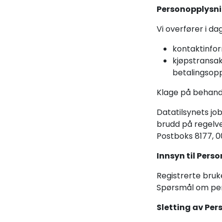
Personopplysni
Vi overfører i da
kontaktinfo
kjøpstransak
betalingsopp
Klage på behand
Datatilsynets jo
brudd på regelver
Postboks 8177, 
Innsyn til Pers
Registrerte bruk
Spørsmål om pers
Sletting av Pe