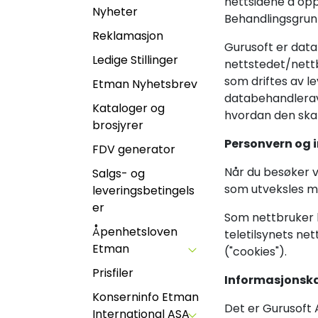
nettsidene å opp
Nyheter
Behandlingsgrunn
Reklamasjon
Gurusoft er data
Ledige Stillinger
nettstedet/nettb
som driftes av l
Etman Nyhetsbrev
databehandleravt
Kataloger og
hvordan den ska
brosjyrer
Personvern og 
FDV generator
Når du besøker vå
Salgs- og
som utveksles me
leveringsbetingels
er
Som nettbruker k
Åpenhetsloven
teletilsynets ne
Etman
("cookies").
Prisfiler
Informasjonska
Konserninfo Etman
Det er Gurusoft
International ASA