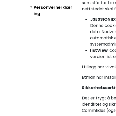
som står for tekn
Personvernerklær
nettstedet skal 
ing
JSESSIONID
Denne cookie
data. Nødven
automatisk e
systemadminis
listView
; co
verdier: list
I tillegg har vi 
Etman har instal
Sikkerhetsserti
Det er trygt å b
identifitet og si
Commfides (også 