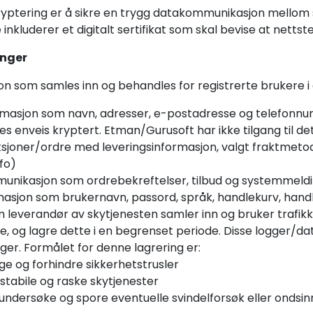
ptering er å sikre en trygg datakommunikasjon mellom se
 inkluderer et digitalt sertifikat som skal bevise at nett
inger
n som samles inn og behandles for registrerte brukere i
rmasjon som navn, adresser, e-postadresse og telefon
es enveis kryptert. Etman/Gurusoft har ikke tilgang til det
sjoner/ordre med leveringsinformasjon, valgt fraktmetod
nfo)
unikasjon som ordrebekreftelser, tilbud og systemmeld
asjon som brukernavn, passord, språk, handlekurv, handle
 leverandør av skytjenesten samler inn og bruker trafik
, og lagre dette i en begrenset periode. Disse logger/data
r. Formålet for denne lagrering er:
e og forhindre sikkerhetstrusler
 stabile og raske skytjenester
undersøke og spore eventuelle svindelforsøk eller ondsi