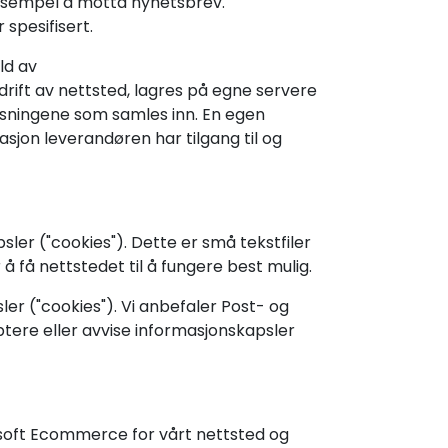
eksempel å motta nyhetsbrev.
spesifisert.
ld av
rift av nettsted, lagres på egne servere
lysningene som samles inn. En egen
jon leverandøren har tilgang til og
sler ("cookies"). Dette er små tekstfiler
 få nettstedet til å fungere best mulig.
er ("cookies"). Vi anbefaler Post- og
tere eller avvise informasjonskapsler
soft Ecommerce for vårt nettsted og