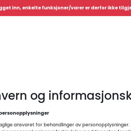
gget inn, enkelte funksjoner/varer er derfor ikke tilg
vern og informasjons
personopplysninger
glige ansvaret for behandlinger av personopplysninger. De