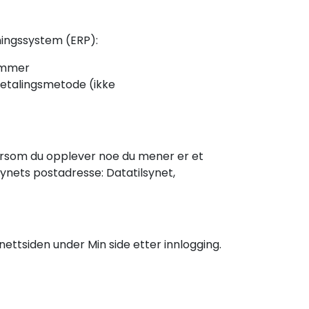
tningssystem (ERP):
nummer
betalingsmetode (ikke
 Dersom du opplever noe du mener er et
synets postadresse: Datatilsynet,
nettsiden under Min side etter innlogging.