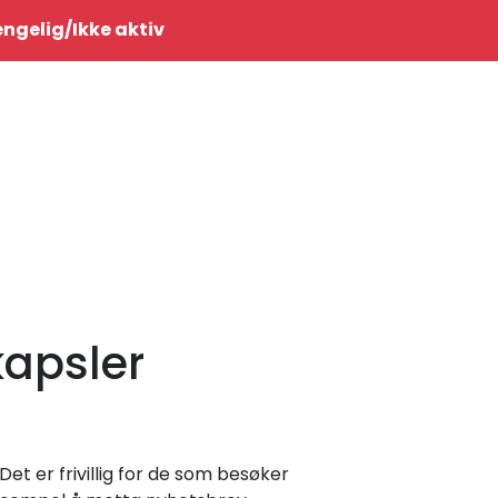
0
jengelig/Ikke aktiv
Infosenter
Favoritter
Logg inn
kapsler
t er frivillig for de som besøker