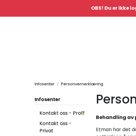
Skip to main content
OBS! Du er ikke lo
|
Kontakt oss
idè&inspo
Infosenter
Personvernerklæring
Person
Infosenter
Kontakt oss - Proff
Behandling av 
Kontakt oss -
Etman har det da
Privat