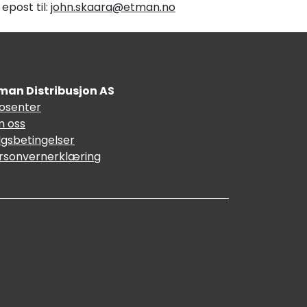
epost til:
john.skaara@etman.no
man Distribusjon AS
fosenter
 oss
lgsbetingelser
rsonvernerklæring