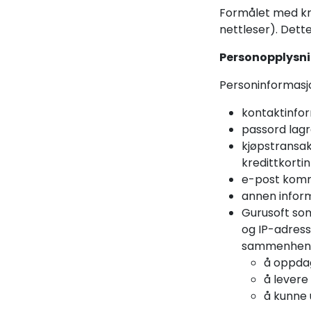
Formålet med kry
nettleser). Dette
Personopplysn
Personinformasjo
kontaktinfo
passord lagr
kjøpstransak
kredittkorti
e-post komm
annen inform
Gurusoft som
og IP-adresse
sammenhenge
å oppdag
å levere
å kunne 