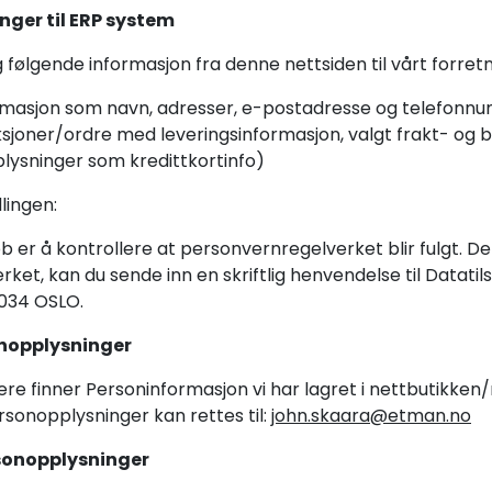
nger til ERP system
g følgende informasjon fra denne nettsiden til vårt forre
rmasjon som navn, adresser, e-postadresse og telefon
sjoner/ordre med leveringsinformasjon, valgt frakt- og 
lysninger som kredittkortinfo)
lingen:
bb er å kontrollere at personvernregelverket blir fulgt.
ket, kan du sende inn en skriftlig henvendelse til Datatil
0034 OSLO.
onopplysninger
ere finner Personinformasjon vi har lagret i nettbutikken/
onopplysninger kan rettes til:
john.skaara@etman.no
rsonopplysninger