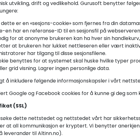
isk utvikling, drift og vedlikehold. Gurusoft benytter føl
fungere:
; dette er en «sesjons-cookie» som fjernes fra din datama
-en har en referanse-ID til en sesjonsfil på webserveren.
dig for at anonyme brukeren kan ha hver sin handlekurv, fa
tter at brukeren har lukket nettleseren eller vært inakti
tratorer har tilgang til disse sesjonsfilene.
okie benyttes for at systemet skal huske hvilke typer prod
 eller grid visning. Lagrer ingen personlige data.
valgt å inkludere følgende informasjonskapsler i vårt nettst
lert Google og Facebook cookies for å kunne gi deg som
fikat (SSL)
esøke dette nettstedet og nettstedet vårt har sikkerhets
krer at all kommunikasjon er kryptert. Vi benytter anerkjen
leverandør til Altinn.no).