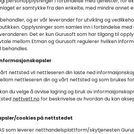
gi personopplysninger i forbindelse med tjenester, for 
laget er samtykke fra den enkelte, med mindre annet er 
behandler, og er vår leverandør for utvikling og vedlikeho
utikken. Opplysninger som samles inn i forbindelse med d
everandøren. Det er kun Gurusoft som har tilgang til opp
ale mellom Etman og Gurusoft regulerer hvilken informas
l behandles.
informasjonskapsler
rt nettsted vil nettleseren din laste ned informasjonskap
llom nettleseren din og vårt nettsted og som brukes for å
an du velge å avvise lagring og bruk av informasjonskapsl
ttsted
nettvett.no
for beskrivelse av hvordan du kan aksep
psler/cookies på nettstedet
 AS som leverer netthandelsplattform/skytjenesten Guru