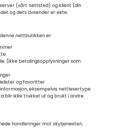
rver (vårt nettsted) og klient (din
stedet og dets avsender er ekte.
 denne nettbutikken er:
nummer
te.
e. (ikke betalingsopplysninger som
inger
lister og favoritter
kinformasjon, eksempelvis nettlesertype
 blir ikke trukket ut og brukt i andre
nnede handleringer mot skytjenesten.