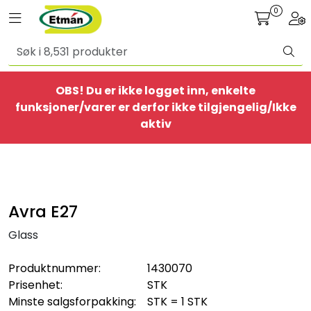
Skip to main content
0
Toggle navigation
Togg
Alle produkter
OBS! Du er ikke logget inn, enkelte
BestSelgere
funksjoner/varer er derfor ikke tilgjengelig/Ikke
aktiv
Elbil
Ethome
Avra E27
Provisorisk
Glass
Bolig
Produktnummer:
1430070
Prisenhet:
STK
Belysning
Minste salgsforpakking:
STK = 1 STK