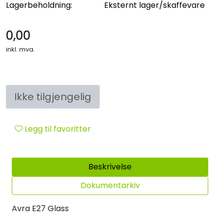
Lagerbeholdning:
Eksternt lager/skaffevare
Sikringsmateriell
0,00
Kabler
inkl. mva.
Verktøy
Outlet
Ikke tilgjengelig
Legg til favoritter
Beskrivelse
Dokumentarkiv
Avra E27 Glass