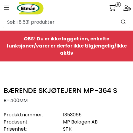
Skip to main content
0
Toggle navigation
Togg
Alle produkter
OBS! Du er ikke logget inn, enkelte
BestSelgere
funksjoner/varer er derfor ikke tilgjengelig/Ikke
aktiv
Elbil
Ethome
BÆRENDE SKJØTEJERN MP-364 S
Provisorisk
B=400MM
Bolig
Produktnummer:
1353065
Produsent:
MP Bolagen AB
Belysning
Prisenhet:
STK