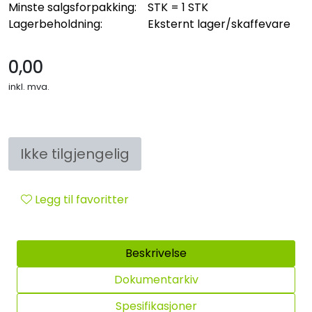
Minste salgsforpakking:
STK = 1 STK
Sikringsmateriell
Lagerbeholdning:
Eksternt lager/skaffevare
Kabler
0,00
inkl. mva.
Verktøy
Outlet
Ikke tilgjengelig
Legg til favoritter
Beskrivelse
Dokumentarkiv
Spesifikasjoner