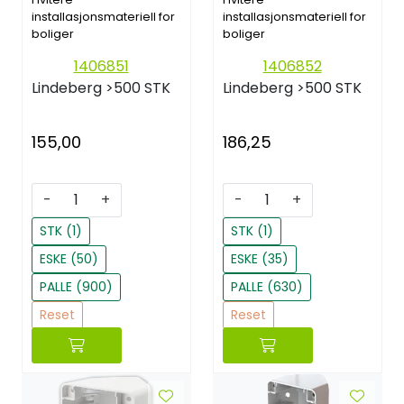
installasjonsmateriell for
installasjonsmateriell for
boliger
boliger
1406851
1406852
Lindeberg
>500 STK
Lindeberg
>500 STK
155,00
186,25
-
+
-
+
STK (1)
STK (1)
ESKE (50)
ESKE (35)
PALLE (900)
PALLE (630)
Reset
Reset