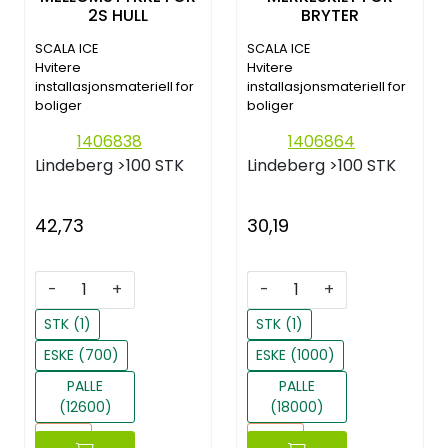
2S HULL
BRYTER
SCALA ICE
SCALA ICE
Hvitere
Hvitere
installasjonsmateriell for
installasjonsmateriell for
boliger
boliger
1406838
1406864
Lindeberg
>100 STK
Lindeberg
>100 STK
42,73
30,19
-
+
-
+
STK (1)
STK (1)
ESKE (700)
ESKE (1000)
PALLE
PALLE
(12600)
(18000)
Reset
Reset