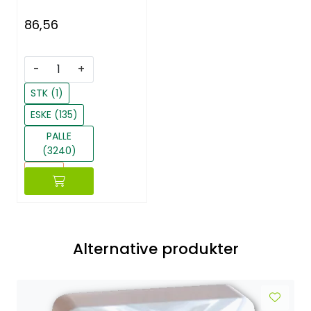
86,56
-
+
STK (1)
ESKE (135)
PALLE
(3240)
Reset
Alternative produkter