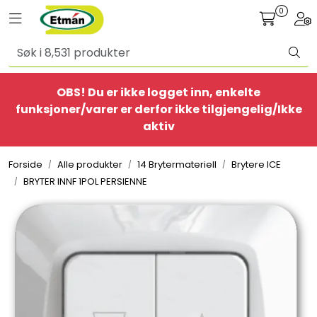
Skip to main content
0
Toggle navigation
Togg
Alle produkter
OBS! Du er ikke logget inn, enkelte
BestSelgere
funksjoner/varer er derfor ikke tilgjengelig/Ikke
aktiv
Elbil
Forside
Alle produkter
14 Brytermateriell
Brytere ICE
Ethome
BRYTER INNF 1POL PERSIENNE
Provisorisk
Bolig
Belysning