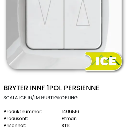
Sikringsmateriell
Kabler
Verktøy
Outlet
BRYTER INNF 1POL PERSIENNE
SCALA ICE 16/1M HURTIGKOBLING
Produktnummer:
1406816
Produsent:
Etman
Prisenhet:
STK