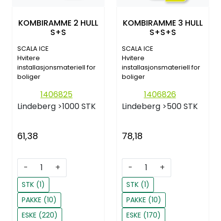
KOMBIRAMME 2 HULL
KOMBIRAMME 3 HULL
S+S
S+S+S
SCALA ICE
SCALA ICE
Hvitere
Hvitere
installasjonsmateriell for
installasjonsmateriell for
boliger
boliger
1406825
1406826
Lindeberg
>1000 STK
Lindeberg
>500 STK
61,38
78,18
-
+
-
+
STK (1)
STK (1)
PAKKE (10)
PAKKE (10)
ESKE (220)
ESKE (170)