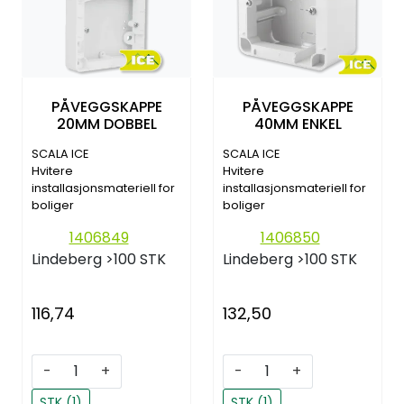
PÅVEGGSKAPPE
PÅVEGGSKAPPE
20MM DOBBEL
40MM ENKEL
SCALA ICE
SCALA ICE
Hvitere
Hvitere
installasjonsmateriell for
installasjonsmateriell for
boliger
boliger
1406849
1406850
Lindeberg
>100 STK
Lindeberg
>100 STK
116,74
132,50
-
+
-
+
STK (1)
STK (1)