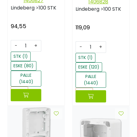
1406827
1406828
Lindeberg
>100 STK
Lindeberg
>100 STK
94,55
119,09
-
+
-
+
STK (1)
STK (1)
ESKE (80)
ESKE (120)
PALLE
PALLE
(1440)
(1440)
Reset
Reset