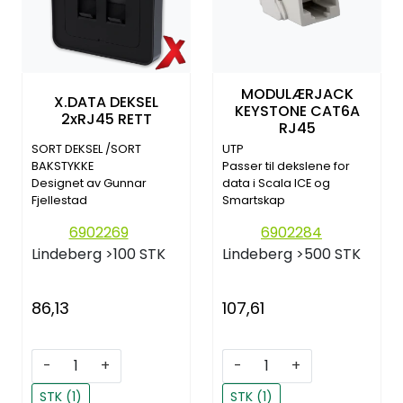
MODULÆRJACK
X.DATA DEKSEL
KEYSTONE CAT6A
2xRJ45 RETT
RJ45
SORT DEKSEL /SORT
UTP
BAKSTYKKE
Passer til dekslene for
Designet av Gunnar
data i Scala ICE og
Fjellestad
Smartskap
6902269
6902284
Lindeberg
>100 STK
Lindeberg
>500 STK
86,13
107,61
-
+
-
+
STK (1)
STK (1)