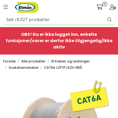
Skip to main content
0
Toggle navigation
Togg
Alle produkter
OBS! Du er ikke logget inn, enkelte
BestSelgere
funksjoner/varer er derfor ikke tilgjengelig/Ikke
aktiv
Elbil
Forside
Alle produkter
10 Kabler og Ledninger
Ethome
Svakstrømskabel
CAT6A U/FTP LSZH GRÅ
Provisorisk
Bolig
Belysning