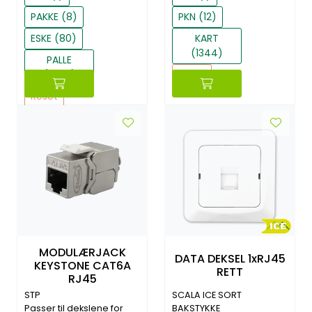
PAKKE (8)
PKN (12)
ESKE (80)
KART
(1344)
PALLE
(1440)
Reset
Reset
MODULÆRJACK
DATA DEKSEL 1xRJ45
KEYSTONE CAT6A
RETT
RJ45
STP
SCALA ICE SORT
Passer til dekslene for
BAKSTYKKE