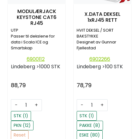
MODULÆRJACK
X.DATA DEKSEL
KEYSTONE CAT6
1xRJ45 RETT
RJ45
UTP
HVIT DEKSEL / SORT
Passer til dekslene for
BAKSTYKKE
data i Scala ICE og
Designet av Gunnar
Smartskap
Fjellestad
6900112
6902266
Lindeberg
>1000 STK
Lindeberg
>100 STK
88,79
78,79
-
+
-
+
STK (1)
STK (1)
PKN (12)
PAKKE (8)
Reset
ESKE (80)