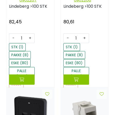
6902267
6902268
Lindeberg
>100 STK
Lindeberg
>100 STK
82,45
80,61
-
+
-
+
STK (1)
STK (1)
PAKKE (8)
PAKKE (8)
ESKE (80)
ESKE (80)
PALLE
PALLE
(1440)
(1440)
Reset
Reset