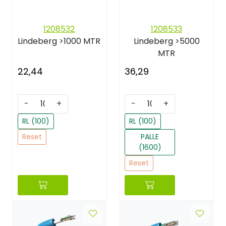
1208532
1208533
Lindeberg
>1000 MTR
Lindeberg
>5000
MTR
22,44
36,29
-
+
-
+
RL (100)
RL (100)
Reset
PALLE
(1600)
Reset