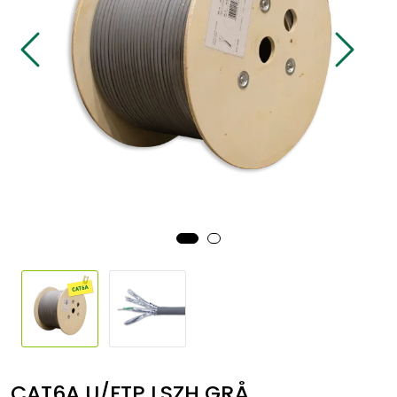
Sikringsmateriell
Kabler
Verktøy
Outlet
CAT6A U/FTP LSZH GRÅ