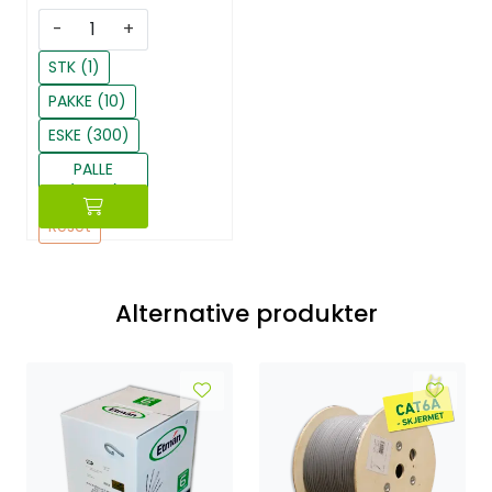
-
+
STK (1)
PAKKE (10)
ESKE (300)
PALLE
(3600)
Reset
Alternative produkter