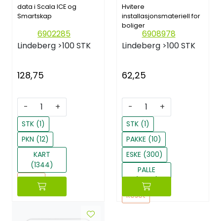
data i Scala ICE og
Hvitere
Smartskap
installasjonsmateriell for
boliger
6902285
6908978
Lindeberg
>100 STK
Lindeberg
>100 STK
128,75
62,25
-
+
-
+
STK (1)
STK (1)
PKN (12)
PAKKE (10)
KART
ESKE (300)
(1344)
PALLE
Reset
(3600)
Reset