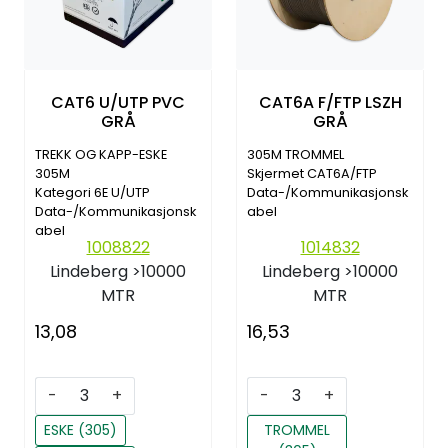
CAT6 U/UTP PVC
CAT6A F/FTP LSZH
GRÅ
GRÅ
TREKK OG KAPP-ESKE
305M TROMMEL
305M
Skjermet CAT6A/FTP
Kategori 6E U/UTP
Data-/Kommunikasjonsk
Data-/Kommunikasjonsk
abel
abel
1008822
1014832
Lindeberg
>10000
Lindeberg
>10000
MTR
MTR
13,08
16,53
-
+
-
+
ESKE (305)
TROMMEL