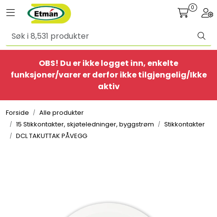
Skip to main content
0
Toggle navigation
Togg
Alle produkter
OBS! Du er ikke logget inn, enkelte
BestSelgere
funksjoner/varer er derfor ikke tilgjengelig/Ikke
aktiv
Elbil
Forside
Alle produkter
Ethome
15 Stikkontakter, skjøteledninger, byggstrøm
Stikkontakter
DCL TAKUTTAK PÅVEGG
Provisorisk
Bolig
Belysning