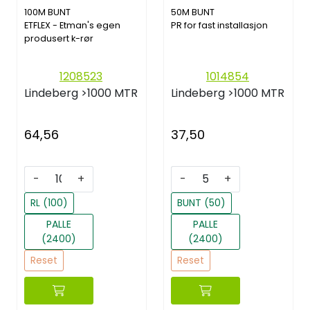
100M BUNT
50M BUNT
ETFLEX - Etman's egen
PR for fast installasjon
produsert k-rør
1208523
1014854
Lindeberg
>1000 MTR
Lindeberg
>1000 MTR
64,56
37,50
-
+
-
+
RL (100)
BUNT (50)
PALLE
PALLE
(2400)
(2400)
Reset
Reset