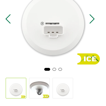
Sikringsmateriell
Kabler
Verktøy
Outlet