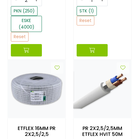
-
+
-
+
PKN (250)
STK (1)
ESKE
Reset
(4000)
Reset
ETFLEX 16MM PR
PR 2X2,5/2,5MM
2X2,5/2,5
ETFLEX HVIT 50M