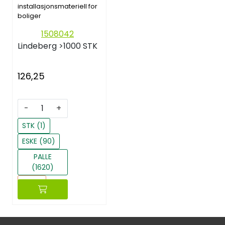
installasjonsmateriell for
boliger
1508042
Lindeberg
>1000 STK
126,25
-
+
STK (1)
ESKE (90)
PALLE
(1620)
Reset