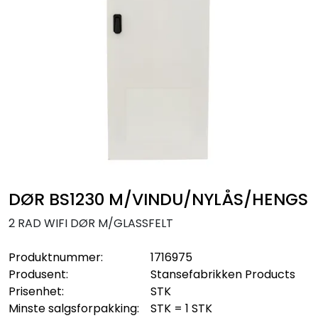
Sikringsmateriell
Kabler
Verktøy
Outlet
DØR BS1230 M/VINDU/NYLÅS/HENGS
2 RAD WIFI DØR M/GLASSFELT
Produktnummer:
1716975
Produsent:
Stansefabrikken Products
Prisenhet:
STK
Minste salgsforpakking:
STK = 1 STK