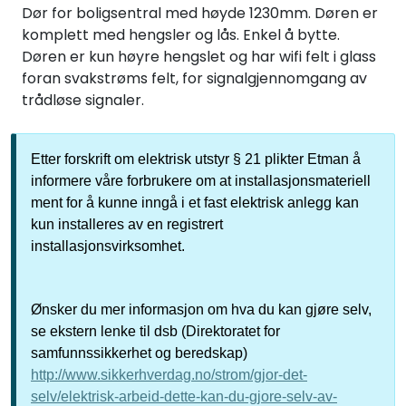
Dør for boligsentral med høyde 1230mm. Døren er
komplett med hengsler og lås. Enkel å bytte.
Døren er kun høyre hengslet og har wifi felt i glass
foran svakstrøms felt, for signalgjennomgang av
trådløse signaler.
Etter forskrift om elektrisk utstyr § 21 plikter Etman å
informere våre forbrukere om at installasjonsmateriell
ment for å kunne inngå i et fast elektrisk anlegg kan
kun installeres av en registrert
installasjonsvirksomhet.
Ønsker du mer informasjon om hva du kan gjøre selv,
se ekstern lenke til dsb (Direktoratet for
samfunnssikkerhet og beredskap)
http://www.sikkerhverdag.no/strom/gjor-det-
selv/elektrisk-arbeid-dette-kan-du-gjore-selv-av-