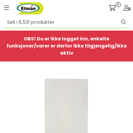
Skip to main content
0
Toggle navigation
Togg
Alle produkter
OBS! Du er ikke logget inn, enkelte
BestSelgere
funksjoner/varer er derfor ikke tilgjengelig/Ikke
aktiv
Elbil
Ethome
Provisorisk
Bolig
Belysning