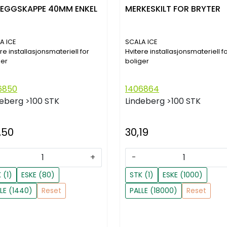
EGGSKAPPE 40MM ENKEL
MERKESKILT FOR BRYTER
A ICE
SCALA ICE
re installasjonsmateriell for
Hvitere installasjonsmateriell f
ger
boliger
6850
1406864
deberg
>100 STK
Lindeberg
>100 STK
,50
30,19
+
-
 (1)
ESKE (80)
STK (1)
ESKE (1000)
LE (1440)
Reset
PALLE (18000)
Reset