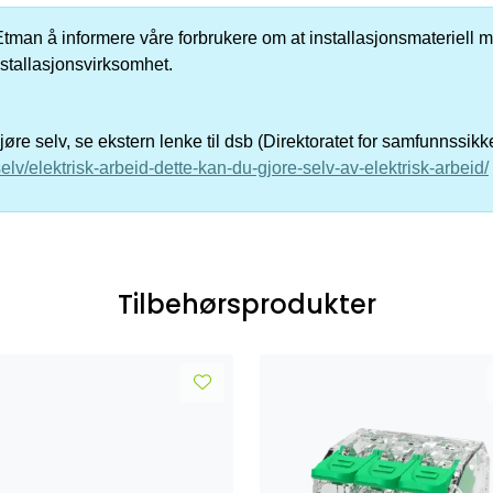
er Etman å informere våre forbrukere om at installasjonsmateriell me
nstallasjonsvirksomhet.
re selv, se ekstern lenke til dsb (Direktoratet for samfunnssik
elv/elektrisk-arbeid-dette-kan-du-gjore-selv-av-elektrisk-arbeid/
Tilbehørsprodukter