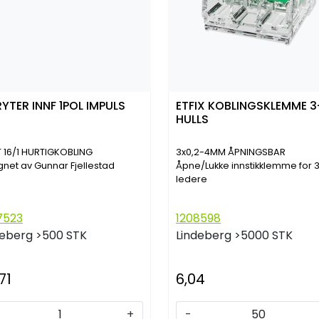
RYTER INNF 1POL IMPULS
ETFIX KOBLINGSKLEMME 3
HULLS
 16/1 HURTIGKOBLING
3x0,2-4MM ÅPNINGSBAR
gnet av Gunnar Fjellestad
Åpne/Lukke innstikklemme for 
ledere
7523
1208598
deberg
>500 STK
Lindeberg
>5000 STK
71
6,04
+
-