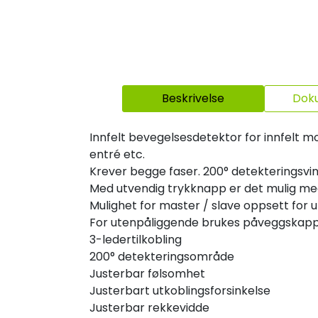
Beskrivelse
Dok
Innfelt bevegelsesdetektor for innfelt mont
entré etc.
Krever begge faser. 200° detekteringsvink
Med utvendig trykknapp er det mulig m
Mulighet for master / slave oppsett for 
For utenpåliggende brukes påveggskap
3-ledertilkobling
200° detekteringsområde
Justerbar følsomhet
Justerbart utkoblingsforsinkelse
Justerbar rekkevidde