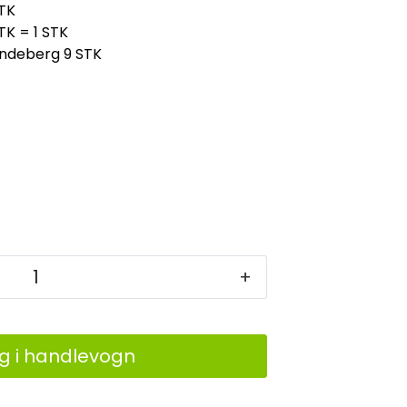
TK
TK = 1 STK
indeberg
9 STK
+
g i handlevogn