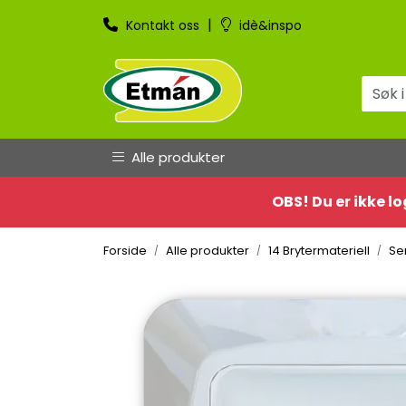
Skip to main content
|
Kontakt oss
idè&inspo
Alle produkter
OBS! Du er ikke lo
Forside
Alle produkter
14 Brytermateriell
Se