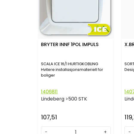
BRYTER INNF 1POL IMPULS
X.B
SCALA ICE 16/1 HURTIGKOBLING
SORT
Hvitere installasjonsmateriell for
Desi
boliger
1406811
140
Lindeberg
>500 STK
Lin
107,51
119,
-
+
-