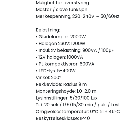
Mulighet for overstyring
Master / slave funksjon
Merkespenning, 220-240V ∼ 50/60Hz
Belastning:
• Glødelamper: 2000W
• Halogen 230V: 1200W
• Induktiv belastning: 900VA / 100µF
• 12V halogen: 1000VA
• PL kompaktlysrør: 600VA
• LED-lys: 5-400W
Vinkel: 200°
Rekkevidde: Radius 9 m
Monteringshøyde: 1,0-2,0 m
Lysinnstillinger: 5/30/100 Lux
Tid: 20 sek / 1/5/15/30 min / puls / test
Omgivelsestemperatur: 0°C til + 45°C
Beskyttelsesklasse: IP40