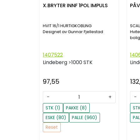
X.BRYTER INNF 1POL IMPULS
PÅV
HVIT 16/1 HURTIGKOBLING
SCAL
Designet av Gunnar Fjellestad
Hvite
boli
1407522
140
Lindeberg
>1000 STK
Lin
97,55
132
-
+
-
STK (1)
PAKKE (8)
STK
ESKE (80)
PALLE (960)
PAL
Reset