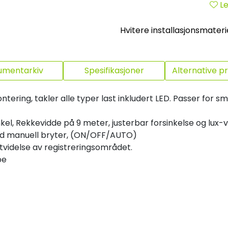
Le
Hvitere installasjonsmaterie
umentarkiv
Spesifikasjoner
Alternative p
ering, takler alle typer last inkludert LED. Passer for små 
el, Rekkevidde på 9 meter, justerbar forsinkelse og lux-v
ed manuell bryter, (ON/OFF/AUTO)
utvidelse av registreringsområdet.
pe