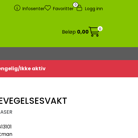
0
Infosenter
Favoritter
Logg inn
0
Beløp
0,00
jengelig/Ikke aktiv
BEVEGELSESVAKT
FASER
413101
tman