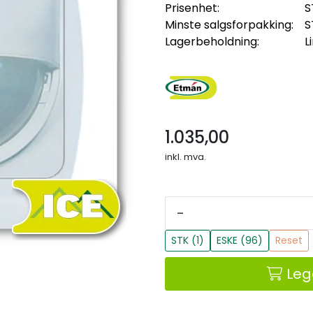
Prisenhet:
S
Minste salgsforpakking:
S
Lagerbeholdning:
L
1.035,00
inkl. mva.
-
STK (1)
ESKE (96)
Reset
Leg