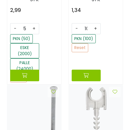
2,99
1,34
-
+
-
+
PKN (50)
PKN (100)
ESKE
Reset
(2000)
PALLE
(24000)
Reset