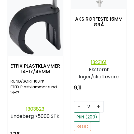
AKS RØRFESTE 16MM
GRÅ
1323161
ETFIX PLASTKLAMMER
Eksternt
14-17/45MM
lager/skaffevare
RUND/SORT 100PK
9,11
ETFIX Plastklammer rund
14-17
-
+
1303823
Lindeberg
>5000 STK
PKN (200)
Reset