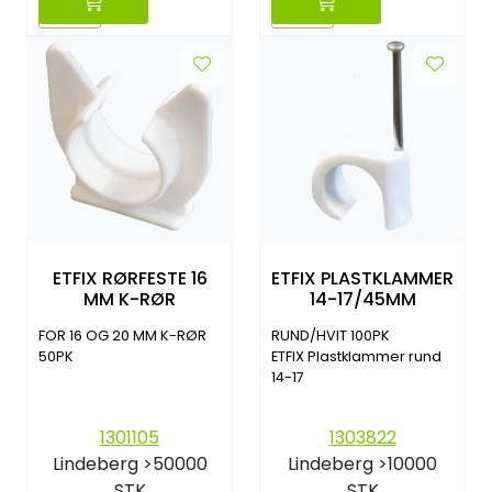
Reset
Reset
ETFIX RØRFESTE 16
ETFIX PLASTKLAMMER
MM K-RØR
14-17/45MM
FOR 16 OG 20 MM K-RØR
RUND/HVIT 100PK
50PK
ETFIX Plastklammer rund
14-17
1301105
1303822
Lindeberg
>50000
Lindeberg
>10000
STK
STK