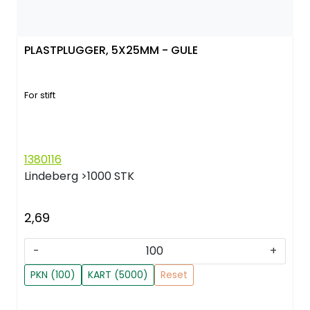
PLASTPLUGGER, 5X25MM - GULE
For stift
1380116
Lindeberg
>1000 STK
2,69
-
+
PKN (100)
KART (5000)
Reset