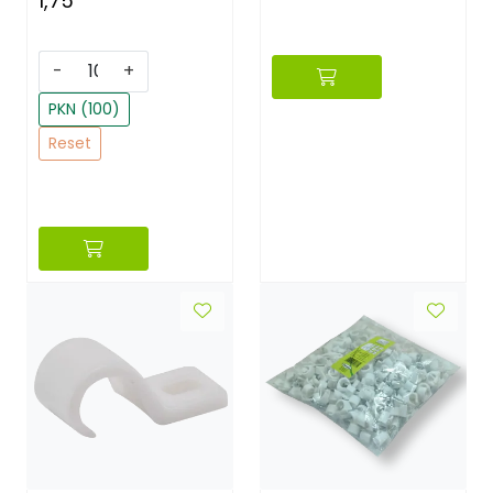
1,75
-
+
PKN (100)
Reset