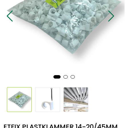
Sikringsmateriell
Kabler
Verktøy
Outlet
ETFIX PLASTKLAMMER 14-20/45MM