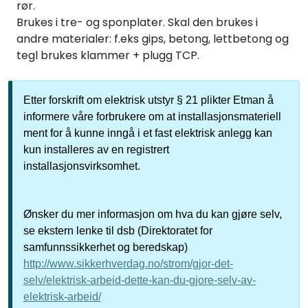
rør.
Brukes i tre- og sponplater. Skal den brukes i
andre materialer: f.eks gips, betong, lettbetong og
tegl brukes klammer + plugg TCP.
Etter forskrift om elektrisk utstyr § 21 plikter Etman å
informere våre forbrukere om at installasjonsmateriell
ment for å kunne inngå i et fast elektrisk anlegg kan
kun installeres av en registrert
installasjonsvirksomhet.
Ønsker du mer informasjon om hva du kan gjøre selv,
se ekstern lenke til dsb (Direktoratet for
samfunnssikkerhet og beredskap)
http://www.sikkerhverdag.no/strom/gjor-det-
selv/elektrisk-arbeid-dette-kan-du-gjore-selv-av-
elektrisk-arbeid/