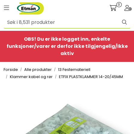
Skip to main content
0
Toggle navigation
Togg
Alle produkter
OBS! Du er ikke logget inn, enkelte
BestSelgere
funksjoner/varer er derfor ikke tilgjengelig/Ikke
aktiv
Elbil
Forside
Alle produkter
13 Festemateriell
Ethome
Klammer kabel og rør
ETFIX PLASTKLAMMER 14-20/45MM
Provisorisk
Bolig
Belysning