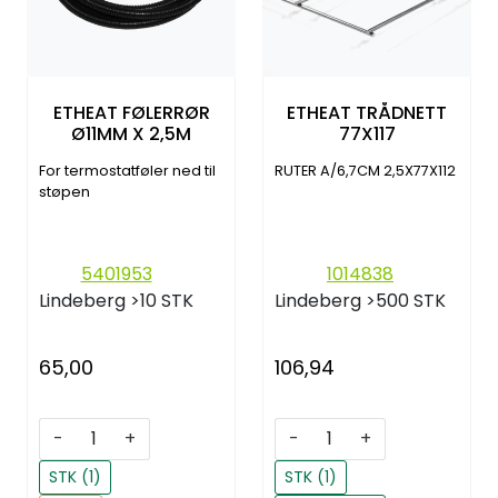
ETHEAT FØLERRØR
ETHEAT TRÅDNETT
Ø11MM X 2,5M
77X117
For termostatføler ned til
RUTER A/6,7CM 2,5X77X112
støpen
5401953
1014838
Lindeberg
>10 STK
Lindeberg
>500 STK
65,00
106,94
-
+
-
+
STK (1)
STK (1)