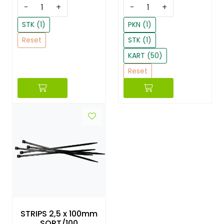
-
+
-
+
STK (1)
PKN (1)
Reset
STK (1)
KART (50)
Reset
STRIPS 2,5 x 100mm
SORT/100