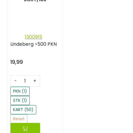
1300915
Lindeberg
>500 PKN
19,99
-
+
PKN (1)
STK (1)
KART (50)
Reset