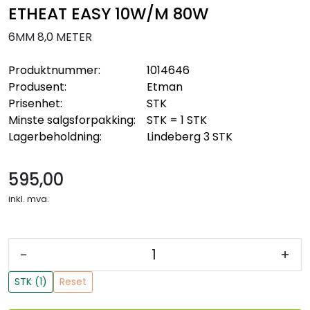
ETHEAT EASY 10W/M 80W
6MM 8,0 METER
Produktnummer:
1014646
Produsent:
Etman
Prisenhet:
STK
Minste salgsforpakking:
STK = 1 STK
Lagerbeholdning:
Lindeberg
3 STK
595,00
inkl. mva.
-
+
STK (1)
Reset