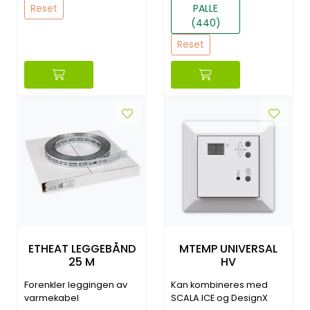
Reset
PALLE
(440)
Reset
ETHEAT LEGGEBÅND
MTEMP UNIVERSAL
25 M
HV
Forenkler leggingen av
Kan kombineres med
varmekabel
SCALA ICE og DesignX