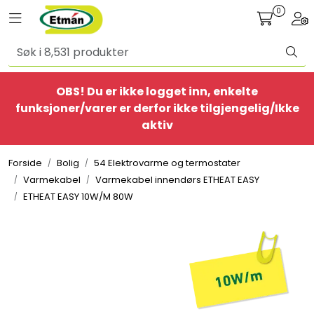
Skip to main content
0
Toggle navigation
Togg
Alle produkter
OBS! Du er ikke logget inn, enkelte
BestSelgere
funksjoner/varer er derfor ikke tilgjengelig/Ikke
aktiv
Elbil
Forside
Bolig
54 Elektrovarme og termostater
Ethome
Varmekabel
Varmekabel innendørs ETHEAT EASY
ETHEAT EASY 10W/M 80W
Provisorisk
Bolig
Belysning