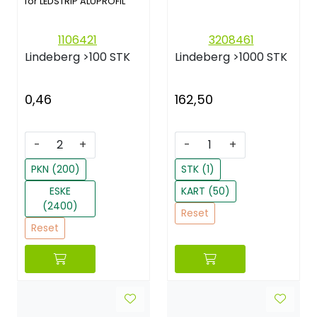
for LEDSTRIP ALUPROFIL
1106421
3208461
Lindeberg
>100 STK
Lindeberg
>1000 STK
0,46
162,50
-
+
-
+
PKN (200)
STK (1)
ESKE
KART (50)
(2400)
Reset
Reset