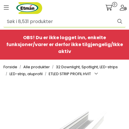
Skip to main content
0
Toggle navigation
Togg
Alle produkter
OBS! Du er ikke logget inn, enkelte
BestSelgere
funksjoner/varer er derfor ikke tilgjengelig/Ikke
aktiv
Elbil
Forside
Alle produkter
32 Downlight, Spotlight, LED-strips
Ethome
LED-strip, aluprofil
ETLED STRIP PROFIL HVIT
Provisorisk
Bolig
Belysning