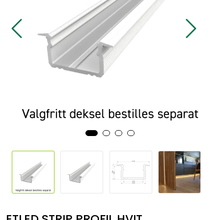
Sikringsmateriell
Kabler
Verktøy
Outlet
ETLED STRIP PROFIL HVIT