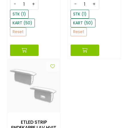
-
+
-
+
STK (1)
STK (1)
KART (50)
KART (50)
Reset
Reset
ETLED STRIP
ENDEKAPPE LAV HVIT