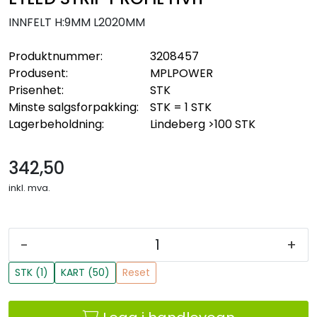
INNFELT H:9MM L2020MM
Produktnummer:
3208457
Produsent:
MPLPOWER
Prisenhet:
STK
Minste salgsforpakking:
STK = 1 STK
Lagerbeholdning:
Lindeberg
>100 STK
342,50
inkl. mva.
-
+
STK (1)
KART (50)
Reset