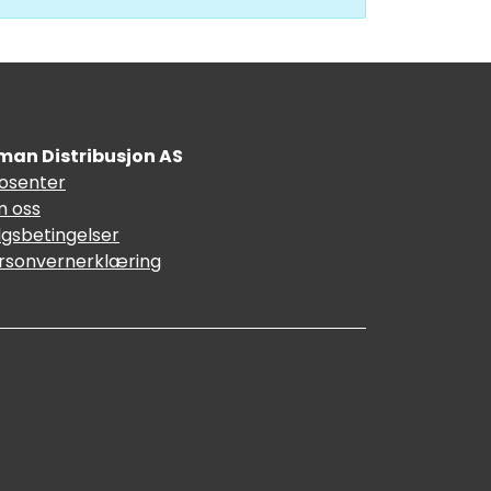
man Distribusjon AS
fosenter
 oss
lgsbetingelser
rsonvernerklæring