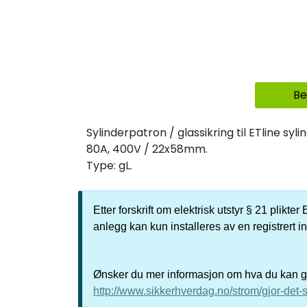
Be
Sylinderpatron / glassikring til ETline syli
80A, 400V / 22x58mm.
Type: gL.
Etter forskrift om elektrisk utstyr § 21 plikt
anlegg kan kun installeres av en registrert i
Ønsker du mer informasjon om hva du kan gjø
http://www.sikkerhverdag.no/strom/gjor-det-s