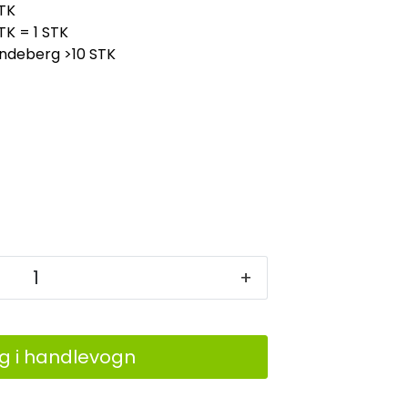
TK
TK = 1 STK
indeberg
>10 STK
+
g i handlevogn