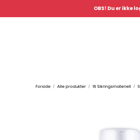
Skip to main content
OBS! Du er ikke lo
|
Kontakt oss
idè&inspo
Forside
Alle produkter
16 Sikringsmateriell
S