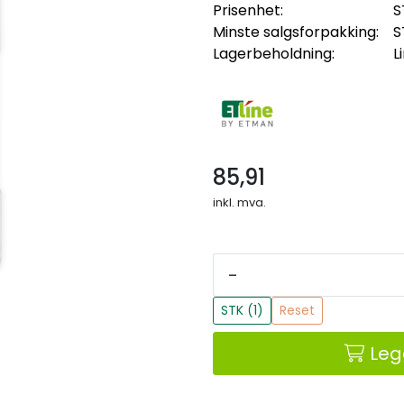
Prisenhet:
S
Minste salgsforpakking:
S
Lagerbeholdning:
L
85,91
inkl. mva.
-
STK (1)
Reset
Leg