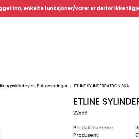
gget inn, enkelte funksjoner/varer er derfor ikke tilg
ikringsskillebryter, Patronsikringer
ETLINE SYLINDERPATRON 80A
ETLINE SYLIND
22x58
Produktnummer:
1
Produsent:
E