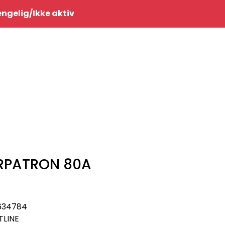
0
jengelig/Ikke aktiv
Infosenter
Favoritter
Logg inn
ERPATRON 80A
634784
TLINE