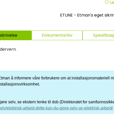
Le
ETLINE - Etman's eget sikri
skrivelse
Dokumentarkiv
Spesifikas
ndervern.
er Etman å informere våre forbrukere om at installasjonsmateriell me
nstallasjonsvirksomhet.
re selv, se ekstern lenke til dsb (Direktoratet for samfunnssik
elv/elektrisk-arbeid-dette-kan-du-gjore-selv-av-elektrisk-arbeid/