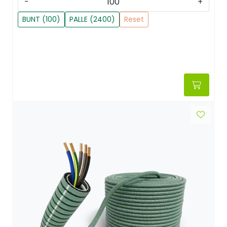
-
+
BUNT (100)
PALLE (2400)
Reset