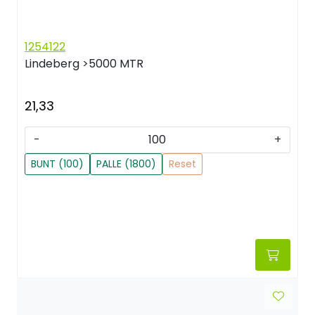
1254122
Lindeberg
>5000 MTR
21,33
-
+
BUNT (100)
PALLE (1800)
Reset