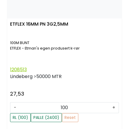
ETFLEX 16MM PN 3G2,5MM
100M BUNT
ETFLEX - Etman's egen produsert k-rør
1208513
Lindeberg
>50000 MTR
27,53
-
+
RL (100)
PALLE (2400)
Reset