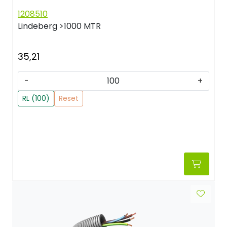
1208510
Lindeberg
>1000 MTR
35,21
-
+
RL (100)
Reset