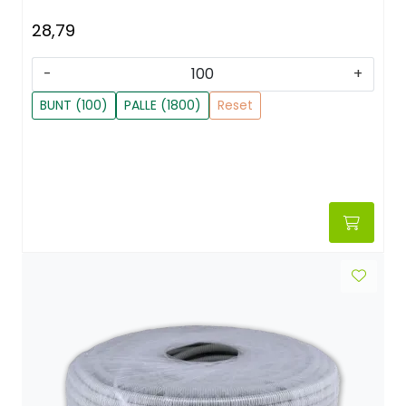
28,79
-
+
BUNT (100)
PALLE (1800)
Reset