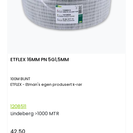
ETFLEX 16MM PN 5G1,5MM
100M BUNT
ETFLEX - Etman's egen produsert k-rør
1208511
Lindeberg
>1000 MTR
42,50