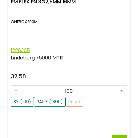
PM FLEX PN 3G2,5MM 16MM
ONEBOX 100M
1226365
Lindeberg
>5000 MTR
32,58
-
+
BX (100)
PALLE (1800)
Reset