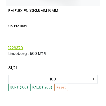
PM FLEX PN 3G2,5MM 16MM
CoilPro 100M
1226370
Lindeberg
>500 MTR
31,21
-
+
BUNT (100)
PALLE (1200)
Reset