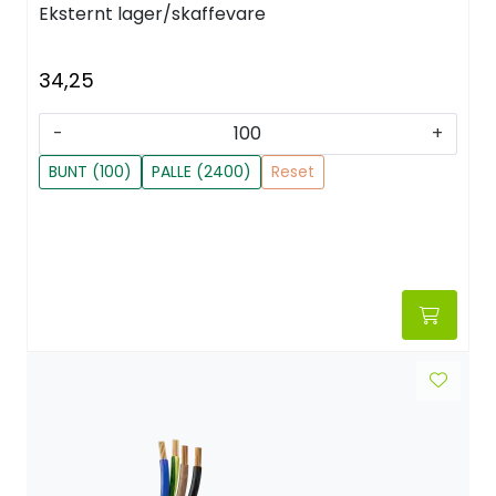
Eksternt lager/skaffevare
34,25
-
+
BUNT (100)
PALLE (2400)
Reset