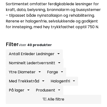
Sortimentet omfatter ferdigkablede løsninger for
Sikringsmateriell
kraft, data, belysning, brannalarm og bussystemer
– tilpasset både nyinstallasjon og rehabilitering.
Kabler
Rørene er halogenfrie, selvslukkende og godkjent
for innstøping, med høy trykkfasthet opptil 750 N.
Verktøy
Filter
Outlet
viser
40 produkter
Antall Enleder Ledninger
Nominelt Ledertverrsnitt
Ytre Diameter
Farge
Med Trekketråd
Halogenfri
På lager
Produsent
Alle filtre