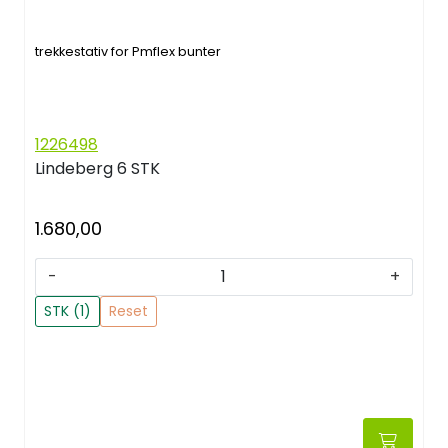
trekkestativ for Pmflex bunter
1226498
Lindeberg
6 STK
1.680,00
-
+
STK (1)
Reset