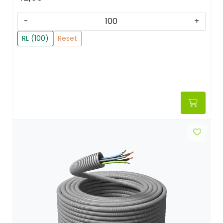
-
+
RL (100)
Reset