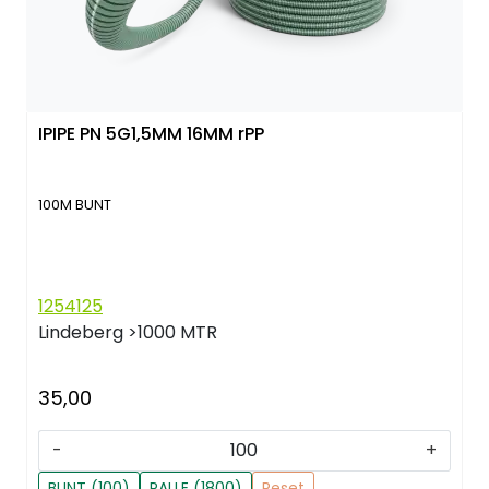
IPIPE PN 5G1,5MM 16MM rPP
100M BUNT
1254125
Lindeberg
>1000 MTR
35,00
-
+
BUNT (100)
PALLE (1800)
Reset