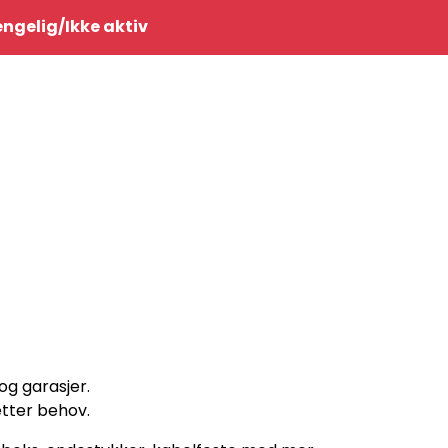
0
jengelig/Ikke aktiv
Infosenter
Favoritter
Logg inn
og garasjer.
etter behov.