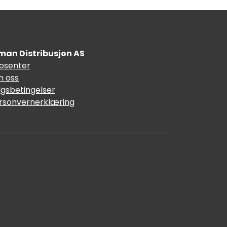
man Distribusjon AS
fosenter
 oss
lgsbetingelser
rsonvernerklæring