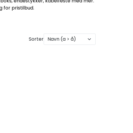
ngsboks, endestykker, kabelfeste med mer.
for pristilbud.
Sorter