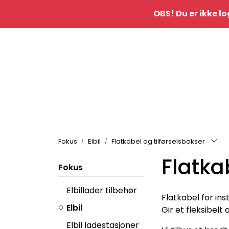
Skip to main content
OBS! Du er ikke lo
|
Kontakt oss
idè&inspo
Fokus
Elbil
Flatkabel og tilførselsbokser
Flatka
Fokus
Elbillader tilbehør
Flatkabel for ins
Elbil
Gir et fleksibelt
Elbil ladestasjoner