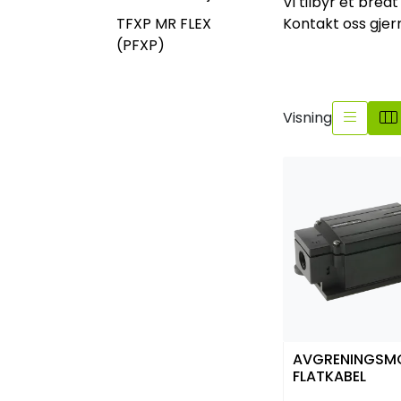
Vi tilbyr et bre
TFXP MR FLEX
Kontakt oss gje
(PFXP)
Visning
AVGRENINGSM
FLATKABEL