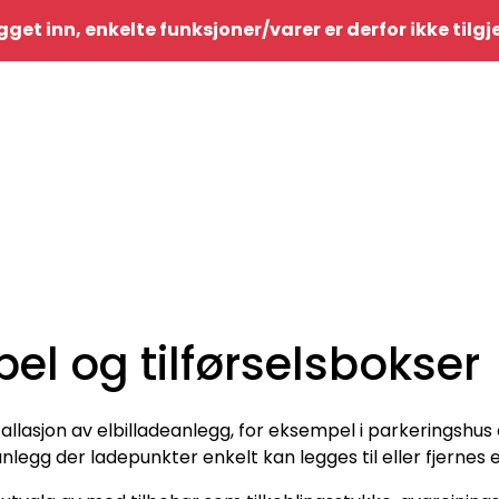
gget inn, enkelte funksjoner/varer er derfor ikke tilg
bel og tilførselsbokser
tallasjon av elbilladeanlegg, for eksempel i parkeringshus 
 anlegg der ladepunkter enkelt kan legges til eller fjernes 