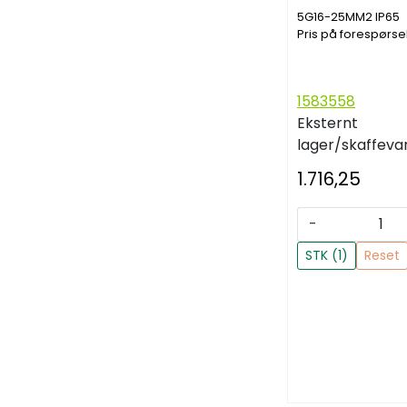
5G16-25MM2 IP65
Pris på forespørse
1583558
Eksternt
lager/skaffeva
1.716,25
-
STK (1)
Reset