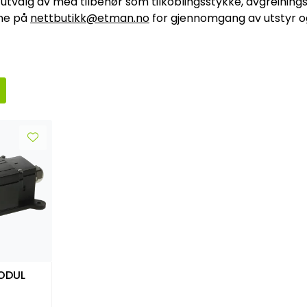
dt utvalg av med tilbehør som tilkoblingsstykke, avgreini
rne på
nettbutikk@etman.no
for gjennomgang av utstyr og 
ODUL