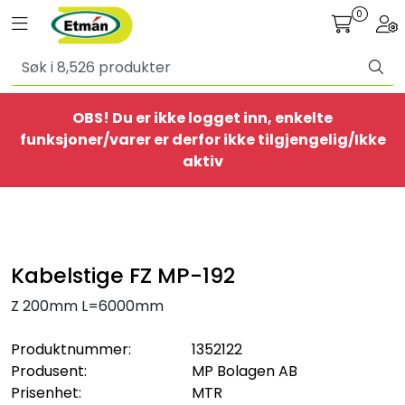
Skip to main content
0
Toggle navigation
Togg
Alle produkter
OBS! Du er ikke logget inn, enkelte
BestSelgere
funksjoner/varer er derfor ikke tilgjengelig/Ikke
aktiv
Elbil
Ethome
Kabelstige FZ MP-192
Provisorisk
Z 200mm L=6000mm
Bolig
Produktnummer:
1352122
Produsent:
MP Bolagen AB
Belysning
Prisenhet:
MTR