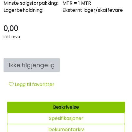
Minste salgsforpakking:
MTR = 1 MTR
Sikringsmateriell
Lagerbeholdning:
Eksternt lager/skaffevare
Kabler
0,00
inkl. mva.
Verktøy
Outlet
Ikke tilgjengelig
Legg til favoritter
Beskrivelse
Spesifikasjoner
Dokumentarkiv