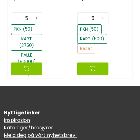
-
+
-
+
PKN (50)
PKN (50)
KART
KART (500)
(3750)
Reset
PALLE
(90000)
Reset
Nyttige linker
Inspirasjon
Kataloger/brosjyrer
Meld deg på vårt nyhetsbrev!