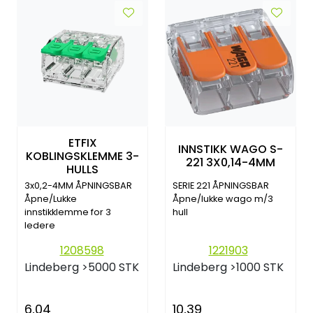
ETFIX
INNSTIKK WAGO S-
KOBLINGSKLEMME 3-
221 3X0,14-4MM
HULLS
3x0,2-4MM ÅPNINGSBAR
SERIE 221 ÅPNINGSBAR
Åpne/Lukke
Åpne/lukke wago m/3
innstikklemme for 3
hull
ledere
1208598
1221903
Lindeberg
>5000 STK
Lindeberg
>1000 STK
6,04
10,39