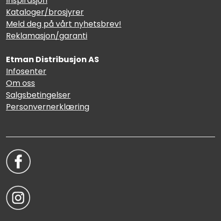
Inspirasjon
Sikringsmateriell
Kataloger/brosjyrer
Meld deg på vårt nyhetsbrev!
Reklamasjon/garanti
Kabler
Etman Distribusjon AS
Verktøy
Infosenter
Om oss
Outlet
Salgsbetingelser
Personvernerklæring