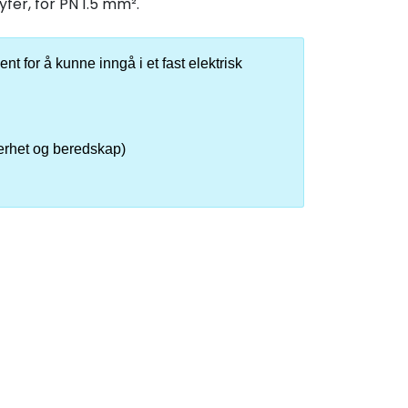
fer, for PN 1.5 mm².
nt for å kunne inngå i et fast elektrisk
kerhet og beredskap)