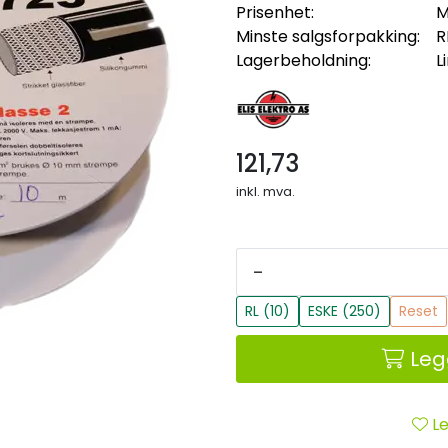
Prisenhet:
M
Minste salgsforpakking:
R
Lagerbeholdning:
L
121,73
inkl. mva.
-
RL (10)
ESKE (250)
Reset
Leg
Le