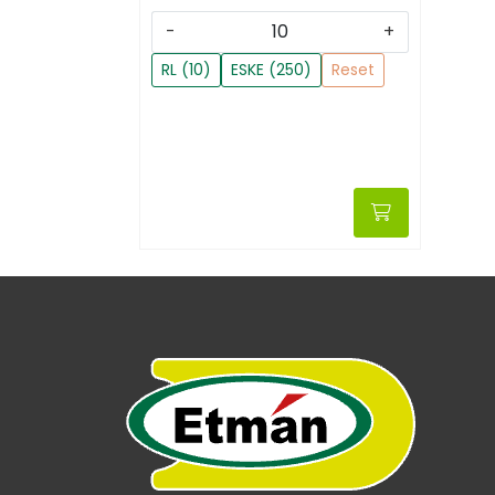
-
+
RL (10)
ESKE (250)
Reset