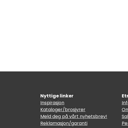
Nyttige linker
Et
Inspirasjon
In
Kataloger/brosjyrer
Om
Meld deg på vårt nyhetsbrev!
Sa
Reklamasjon/garanti
Pe