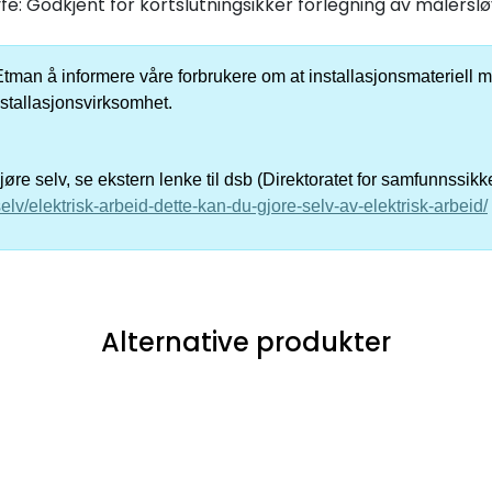
fe: Godkjent for kortslutningsikker forlegning av målersløy
er Etman å informere våre forbrukere om at installasjonsmateriell me
nstallasjonsvirksomhet.
re selv, se ekstern lenke til dsb (Direktoratet for samfunnssik
elv/elektrisk-arbeid-dette-kan-du-gjore-selv-av-elektrisk-arbeid/
Alternative produkter