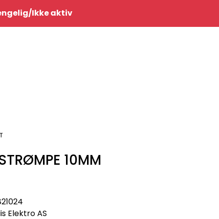
0
jengelig/Ikke aktiv
Infosenter
Favoritter
Logg inn
T
STRØMPE 10MM
821024
lis Elektro AS