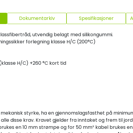
Dokumentarkiv
Spesifikasjoner
A
lassfibertråd, utvendig belagt med silikongummi.
ningssikker forlegning klasse H/C (200°C)
klasse H/C) +260 °C kort tid
ig mekanisk styrke, ha en gjennomslagsfasthet på minim
lle disse krav. Kravet gjelder fra inntaket og frem til jord
l brukes en 10 mm strømpe og for 50 mm² kabel brukes e