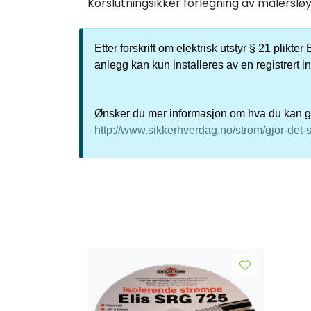
Korslutningsikker forlegning av målersløy
Etter forskrift om elektrisk utstyr § 21 plikt
anlegg kan kun installeres av en registrert i
Ønsker du mer informasjon om hva du kan gjø
http://www.sikkerhverdag.no/strom/gjor-det-s