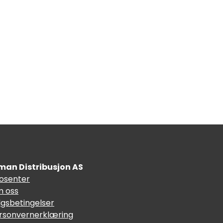
man Distribusjon AS
fosenter
 oss
lgsbetingelser
rsonvernerklæring