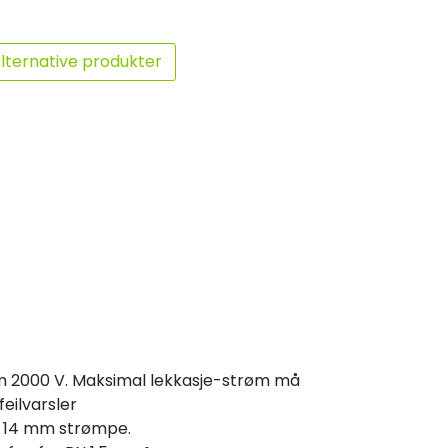
lternative produkter
um 2000 V. Maksimal lekkasje-strøm må
feilvarsler
n 14 mm strømpe.