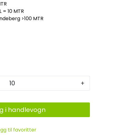
TR
L = 10 MTR
indeberg
>100 MTR
+
g i handlevogn
gg til favoritter