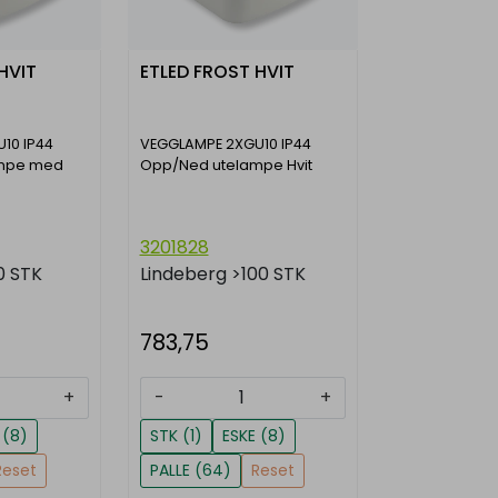
HVIT
ETLED FROST HVIT
10 IP44
VEGGLAMPE 2XGU10 IP44
mpe med
Opp/Ned utelampe Hvit
3201828
0 STK
Lindeberg
>100 STK
783,75
+
-
+
 (8)
STK (1)
ESKE (8)
Reset
PALLE (64)
Reset