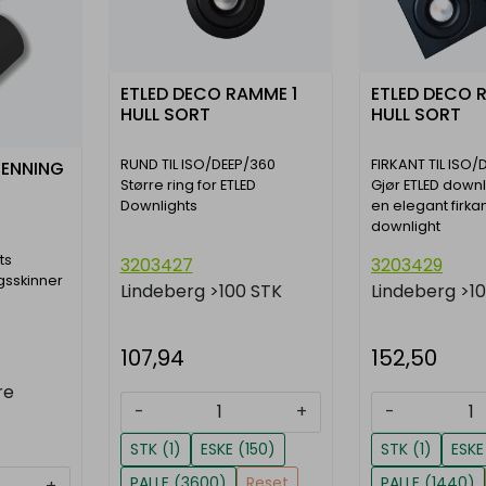
ETLED DECO RAMME 1
ETLED DECO 
HULL SORT
HULL SORT
RUND TIL ISO/DEEP/360
FIRKANT TIL ISO/
TENNING
Større ring for ETLED
Gjør ETLED downl
Downlights
en elegant firka
downlight
ts
3203427
3203429
gsskinner
Lindeberg
>100 STK
Lindeberg
>1
107,94
152,50
re
-
+
-
STK (1)
ESKE (150)
STK (1)
ESKE
PALLE (3600)
Reset
PALLE (1440)