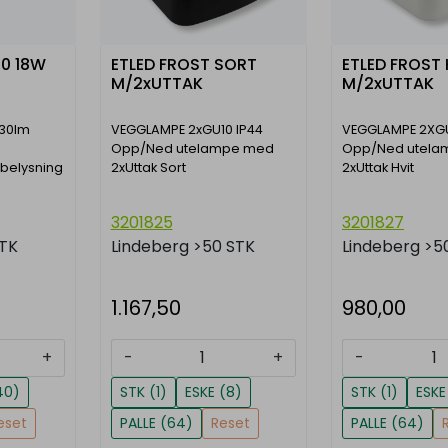
.0 18W
ETLED FROST SORT
ETLED FROST 
M/2xUTTAK
M/2xUTTAK
430lm
VEGGLAMPE 2xGU10 IP44
VEGGLAMPE 2XGU
Opp/Ned utelampe med
Opp/Ned utela
rbelysning
2xUttak Sort
2xUttak Hvit
3201825
3201827
STK
Lindeberg
>50 STK
Lindeberg
>5
1.167,50
980,00
+
-
+
-
40)
STK (1)
ESKE (8)
STK (1)
ESKE
eset
PALLE (64)
Reset
PALLE (64)