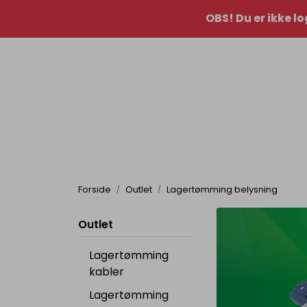
Skip to main content
OBS! Du er ikke lo
|
Kontakt oss
idè&inspo
Forside
Outlet
Lagertømming belysning
Outlet
Lagertømming
kabler
Lagertømming