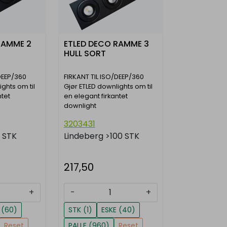
RAMME 2
ETLED DECO RAMME 3
HULL SORT
DEEP/360
FIRKANT TIL ISO/DEEP/360
ights om til
Gjør ETLED downlights om til
ntet
en elegant firkantet
downlight
3203431
0 STK
Lindeberg
>100 STK
217,50
+
-
+
 (60)
STK (1)
ESKE (40)
Reset
PALLE (960)
Reset