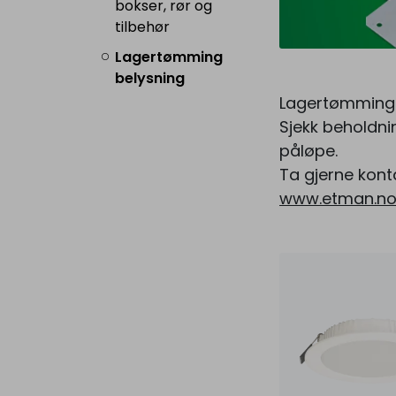
bokser, rør og
tilbehør
Lagertømming
belysning
Lagertømmingen
Sjekk beholdni
påløpe.
Ta gjerne kon
www.etman.no/