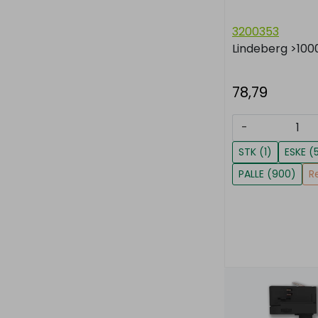
3200353
Lindeberg
>100
78,79
-
STK (1)
ESKE (
PALLE (900)
R