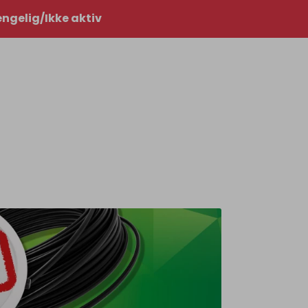
0
jengelig/Ikke aktiv
Infosenter
Favoritter
Logg inn