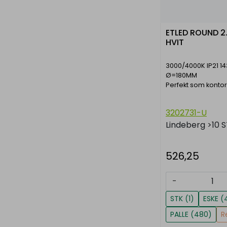
ETLED ROUND 2
HVIT
3000/4000K IP21 1
Ø=180MM
Perfekt som konto
3202731-U
Lindeberg
>10 
526,25
-
STK (1)
ESKE (
PALLE (480)
R