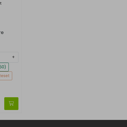
t
re
+
150)
Reset