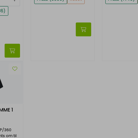
+
36)
MME 1
EP/360
ts om til