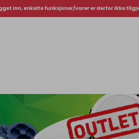
gget inn, enkelte funksjoner/varer er derfor ikke tilg