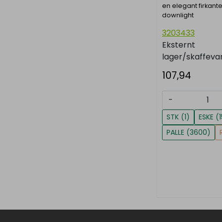
en elegant firkante
downlight
3203433
Eksternt
lager/skaffeva
107,94
-
STK (1)
ESKE (
PALLE (3600)