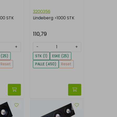
3200356
000 STK
Lindeberg
>1000 STK
110,79
+
-
+
 (25)
STK (1)
ESKE (25)
Reset
PALLE (450)
Reset