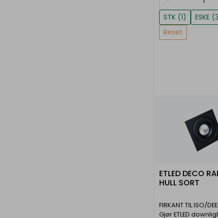
-
STK (1)
ESKE (
Reset
ETLED DECO RA
HULL SORT
FIRKANT TIL ISO/DE
Gjør ETLED downligh