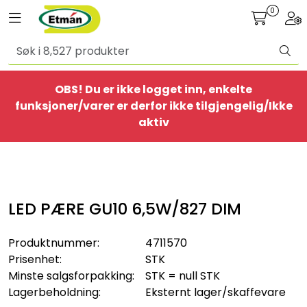
Skip to main content
0
Toggle navigation
Togg
Alle produkter
OBS! Du er ikke logget inn, enkelte
BestSelgere
funksjoner/varer er derfor ikke tilgjengelig/Ikke
aktiv
Elbil
Ethome
LED PÆRE GU10 6,5W/827 DIM
Provisorisk
Produktnummer:
4711570
Bolig
Prisenhet:
STK
Minste salgsforpakking:
STK = null STK
Belysning
Lagerbeholdning:
Eksternt lager/skaffevare