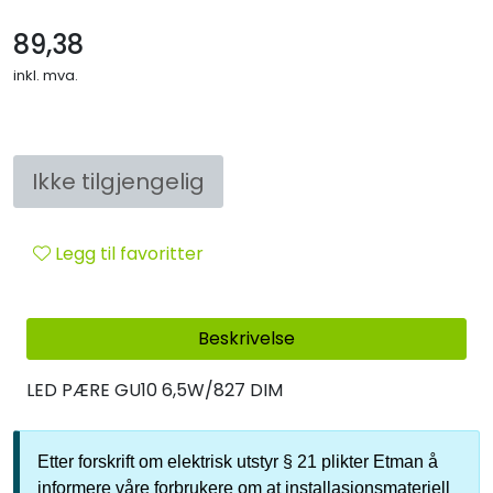
Sikringsmateriell
89,38
inkl. mva.
Kabler
Verktøy
Ikke tilgjengelig
Outlet
Legg til favoritter
Beskrivelse
LED PÆRE GU10 6,5W/827 DIM
Etter forskrift om elektrisk utstyr § 21 plikter Etman å
informere våre forbrukere om at installasjonsmateriell