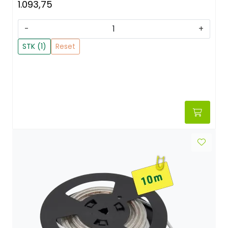
1.093,75
-
+
STK (1)
Reset