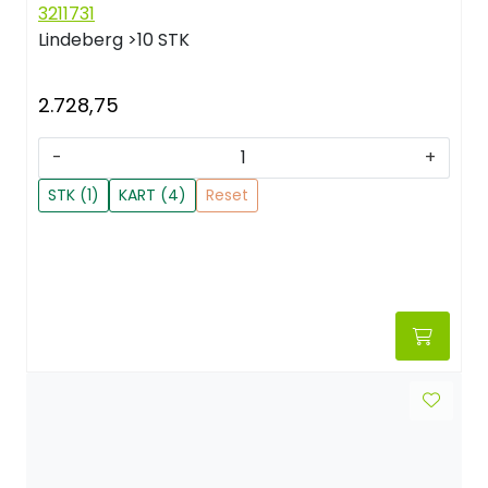
3211731
Lindeberg
>10 STK
2.728,75
-
+
STK (1)
KART (4)
Reset