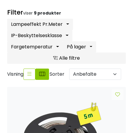
Sikringsmateriell
Filter
viser
9 produkter
Kabler
Lampeeffekt Pr.Meter
IP-Beskyttelsesklasse
Verktøy
Fargetemperatur
På lager
Outlet
Alle filtre
Visning
Sorter