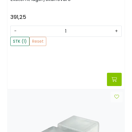
391,25
-
+
STK (1)
Reset