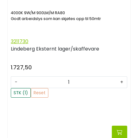
4000K 9W/M 900LM/M RA80
Godt arbeidslys som kan skjøtes opp til 50mtr
3211730
Lindeberg
Eksternt lager/skaffevare
1.727,50
-
+
STK (1)
Reset