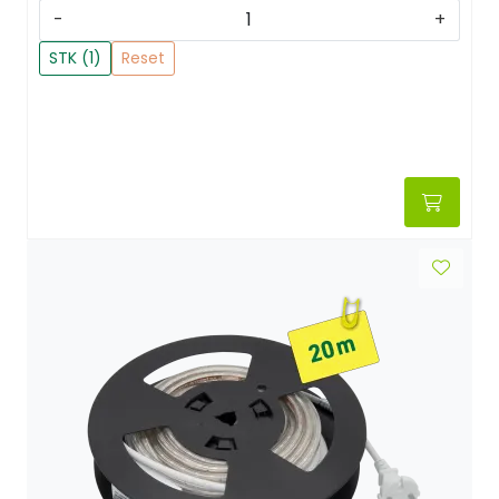
-
+
STK (1)
Reset