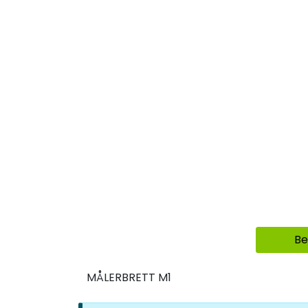
Be
MÅLERBRETT M1