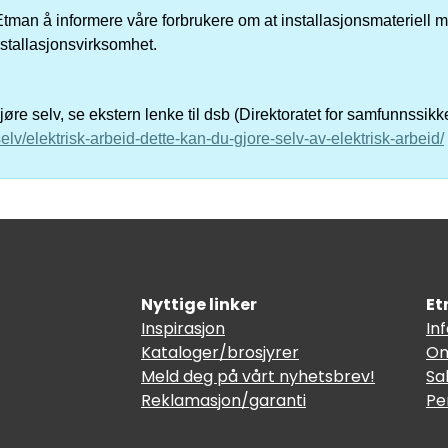
er Etman å informere våre forbrukere om at installasjonsmateriell me
nstallasjonsvirksomhet.
re selv, se ekstern lenke til dsb (Direktoratet for samfunnssik
elv/elektrisk-arbeid-dette-kan-du-gjore-selv-av-elektrisk-arbeid/
Nyttige linker
Et
Inspirasjon
In
Kataloger/brosjyrer
Om
Meld deg på vårt nyhetsbrev!
Sa
Reklamasjon/garanti
Pe