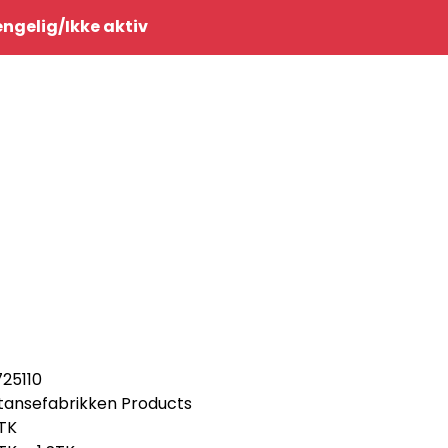
0
jengelig/Ikke aktiv
Infosenter
Favoritter
Logg inn
725110
tansefabrikken Products
TK