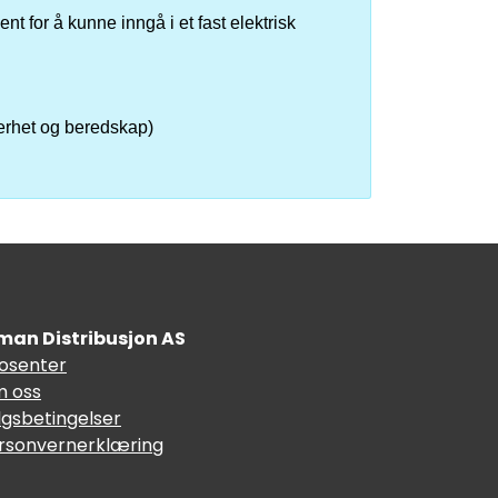
nt for å kunne inngå i et fast elektrisk
kerhet og beredskap)
man Distribusjon AS
fosenter
 oss
lgsbetingelser
rsonvernerklæring