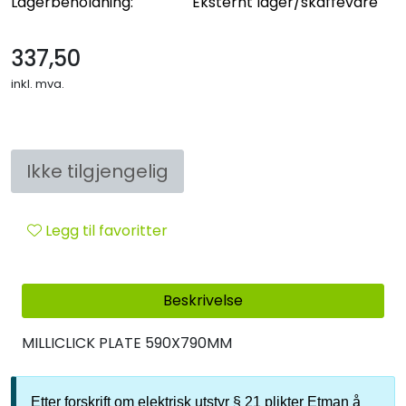
Lagerbeholdning:
Eksternt lager/skaffevare
Sikringsmateriell
337,50
Kabler
inkl. mva.
Verktøy
Outlet
Ikke tilgjengelig
Legg til favoritter
Beskrivelse
MILLICLICK PLATE 590X790MM
Etter forskrift om elektrisk utstyr § 21 plikter Etman å