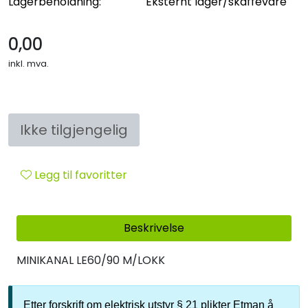
Lagerbeholdning:
Eksternt lager/skaffevare
Sikringsmateriell
0,00
Kabler
inkl. mva.
Verktøy
Outlet
Ikke tilgjengelig
Legg til favoritter
Beskrivelse
MINIKANAL LE60/90 M/LOKK
Etter forskrift om elektrisk utstyr § 21 plikter Etman å