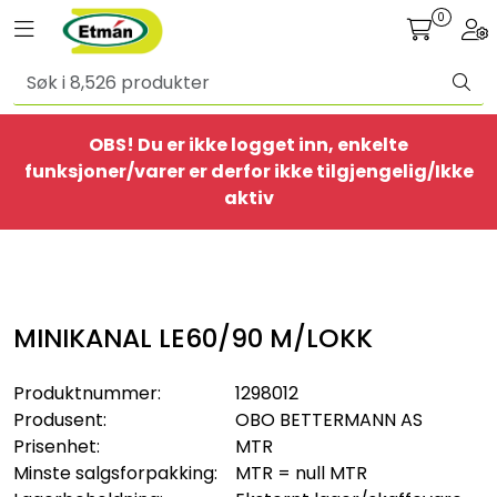
Skip to main content
0
Toggle navigation
Togg
Alle produkter
OBS! Du er ikke logget inn, enkelte
BestSelgere
funksjoner/varer er derfor ikke tilgjengelig/Ikke
aktiv
Elbil
Ethome
MINIKANAL LE60/90 M/LOKK
Provisorisk
Produktnummer:
1298012
Bolig
Produsent:
OBO BETTERMANN AS
Prisenhet:
MTR
Belysning
Minste salgsforpakking:
MTR = null MTR