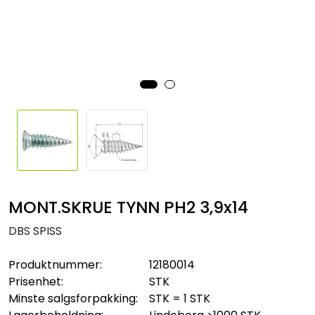
Sikringsmateriell
Kabler
Verktøy
Outlet
MONT.SKRUE TYNN PH2 3,9x14
DBS SPISS
Produktnummer:
12180014
Prisenhet:
STK
Minste salgsforpakking:
STK = 1 STK