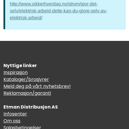
http://www.sikkerhverdag.no/strom/gjor-det-
selv/elektrisk-arbeid-dette-kan-du-gjore-selv-av-
elektrisk-arbeid/
Nyttige linker
Inspirasjon
Kataloger/brosjyrer
Meld deg på vårt nyhetsbrev!
Reklamasjon/garanti
Etman Distribusjon AS
Infosenter
Om oss
Salgsbetingelser