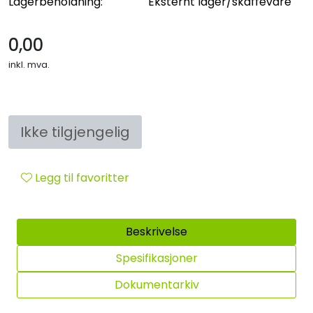
Lagerbeholdning:
Eksternt lager/skaffevare
Sikringsmateriell
0,00
Kabler
inkl. mva.
Verktøy
Outlet
Ikke tilgjengelig
Legg til favoritter
Beskrivelse
Spesifikasjoner
Dokumentarkiv