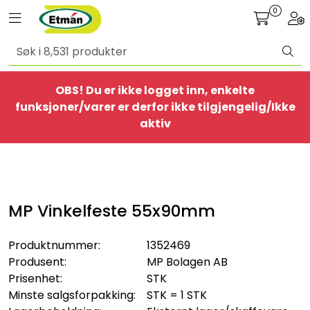
Skip to main content
0
Toggle navigation
Togg
Alle produkter
OBS! Du er ikke logget inn, enkelte
BestSelgere
funksjoner/varer er derfor ikke tilgjengelig/Ikke
aktiv
Elbil
Ethome
MP Vinkelfeste 55x90mm
Provisorisk
Produktnummer:
1352469
Bolig
Produsent:
MP Bolagen AB
Prisenhet:
STK
Belysning
Minste salgsforpakking:
STK = 1 STK