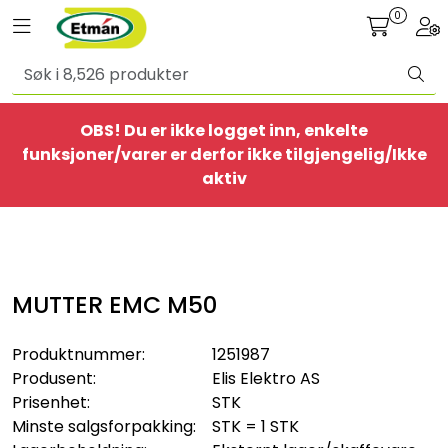
Skip to main content
0
Toggle navigation
Togg
Alle produkter
OBS! Du er ikke logget inn, enkelte
BestSelgere
funksjoner/varer er derfor ikke tilgjengelig/Ikke
aktiv
Elbil
Ethome
MUTTER EMC M50
Provisorisk
Produktnummer:
1251987
Bolig
Produsent:
Elis Elektro AS
Prisenhet:
STK
Belysning
Minste salgsforpakking:
STK = 1 STK