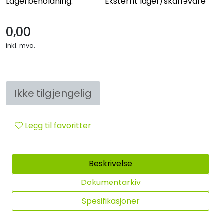
Lagerbeholdning:
Eksternt lager/skaffevare
Sikringsmateriell
0,00
Kabler
inkl. mva.
Verktøy
Outlet
Ikke tilgjengelig
Legg til favoritter
Beskrivelse
Dokumentarkiv
Spesifikasjoner