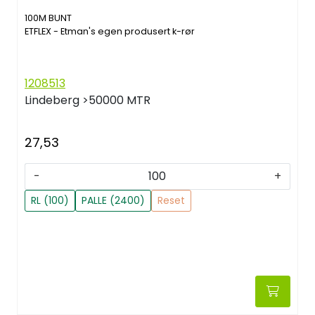
100M BUNT
ETFLEX - Etman's egen produsert k-rør
1208513
Lindeberg
>50000 MTR
27,53
-
+
RL (100)
PALLE (2400)
Reset