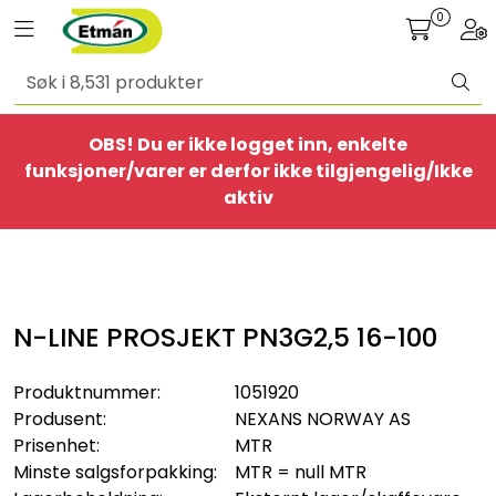
Skip to main content
0
Toggle navigation
Togg
Alle produkter
OBS! Du er ikke logget inn, enkelte
BestSelgere
funksjoner/varer er derfor ikke tilgjengelig/Ikke
aktiv
Elbil
Ethome
N-LINE PROSJEKT PN3G2,5 16-100
Provisorisk
Produktnummer:
1051920
Bolig
Produsent:
NEXANS NORWAY AS
Prisenhet:
MTR
Belysning
Minste salgsforpakking:
MTR = null MTR