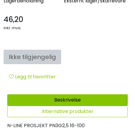
Lagerbeholdning:
Eksternt lager/skaffevare
Sikringsmateriell
46,20
Kabler
inkl. mva.
Verktøy
Outlet
Ikke tilgjengelig
Legg til favoritter
Beskrivelse
Alternative produkter
N-LINE PROSJEKT PN3G2,5 16-100