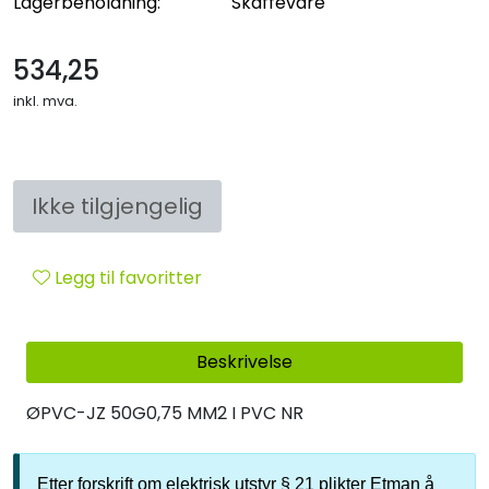
Lagerbeholdning:
Skaffevare
Sikringsmateriell
534,25
Kabler
inkl. mva.
Verktøy
Outlet
Ikke tilgjengelig
Legg til favoritter
Beskrivelse
ØPVC-JZ 50G0,75 MM2 I PVC NR
Etter forskrift om elektrisk utstyr § 21 plikter Etman å