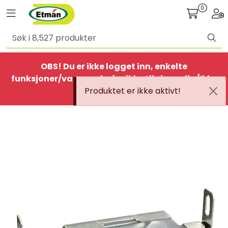
Skip to main content
0
Toggle navigation
Togg
Alle produkter
OBS! Du er ikke logget inn, enkelte
BestSelgere
funksjoner/varer er derfor ikke tilgjengelig/Ikke
Produktet er ikke aktivt!
aktiv
Elbil
Ethome
Provisorisk
Bolig
Belysning