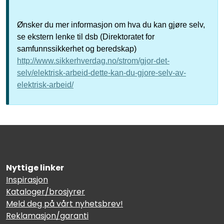
Ønsker du mer informasjon om hva du kan gjøre selv,
se ekstern lenke til dsb (Direktoratet for
samfunnssikkerhet og beredskap)
http://www.sikkerhverdag.no/strom/gjor-det-
selv/elektrisk-arbeid-dette-kan-du-gjore-selv-av-
elektrisk-arbeid/
Nyttige linker
Inspirasjon
Kataloger/brosjyrer
Meld deg på vårt nyhetsbrev!
Reklamasjon/garanti