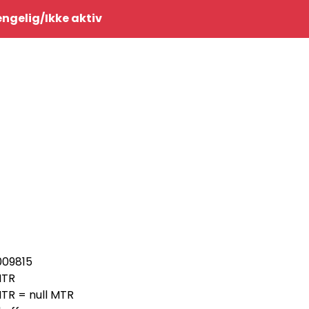
0
jengelig/Ikke aktiv
Infosenter
Favoritter
Logg inn
009815
TR
TR = null MTR