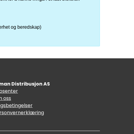
kerhet og beredskap)
man Distribusjon AS
fosenter
 oss
lgsbetingelser
rsonvernerklæring