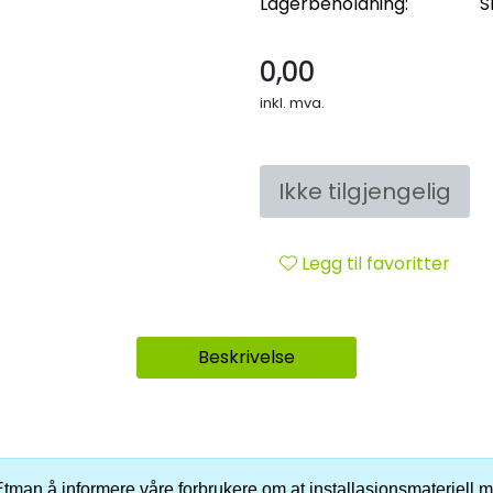
Lagerbeholdning:
S
0,00
inkl. mva.
Ikke tilgjengelig
Legg til favoritter
Beskrivelse
er Etman å informere våre forbrukere om at installasjonsmateriell me