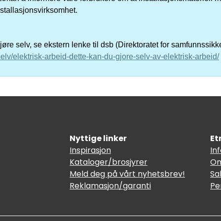
nstallasjonsvirksomhet.
re selv, se ekstern lenke til dsb (Direktoratet for samfunnssik
elv/elektrisk-arbeid-dette-kan-du-gjore-selv-av-elektrisk-arbeid/
Nyttige linker
Et
Inspirasjon
In
Kataloger/brosjyrer
Om
Meld deg på vårt nyhetsbrev!
Sa
Reklamasjon/garanti
Pe