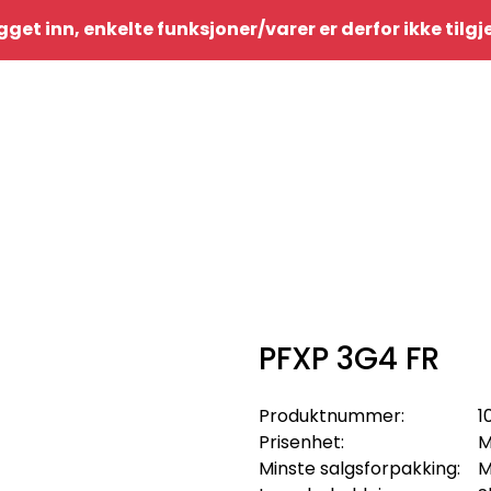
gget inn, enkelte funksjoner/varer er derfor ikke tilg
PFXP 3G4 FR
Produktnummer:
1
Prisenhet:
M
Minste salgsforpakking:
M