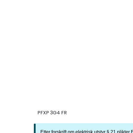
PFXP 3G4 FR
Etter forskrift om elektrisk utstyr § 21 plikt