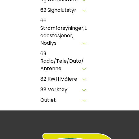
62 Signalutstyr
66
Strømforsyninger,L
adestasjoner,
Nødlys
69
Radio/Tele/Data/
Antenne
82 KWH Målere
88 Verktøy
Outlet