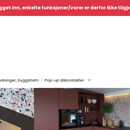
gget inn, enkelte funksjoner/varer er derfor ikke tilg
eledninger, byggstrøm
Pop-up stikkontakter