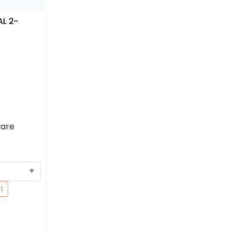
AL 2-
vare
+
t