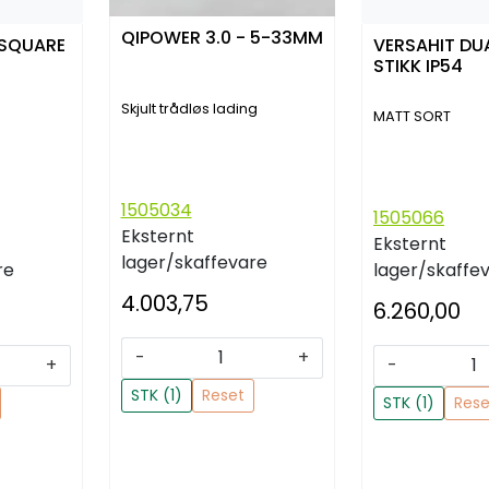
QIPOWER 3.0 - 5-33MM
 SQUARE
VERSAHIT DU
STIKK IP54
Skjult trådløs lading
MATT SORT
1505034
1505066
Eksternt
Eksternt
lager/skaffevare
re
lager/skaffe
4.003,75
6.260,00
-
+
+
-
STK (1)
Reset
STK (1)
Rese