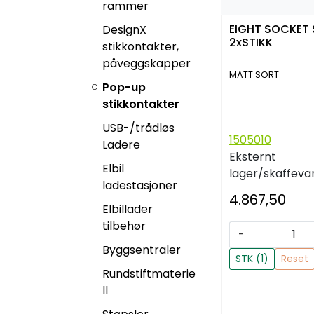
rammer
EIGHT SOCKET
DesignX
2xSTIKK
stikkontakter,
påveggskapper
MATT SORT
Pop-up
stikkontakter
USB-/trådløs
1505010
Ladere
Eksternt
Elbil
lager/skaffeva
ladestasjoner
4.867,50
Elbillader
tilbehør
-
Byggsentraler
STK (1)
Reset
Rundstiftmaterie
ll