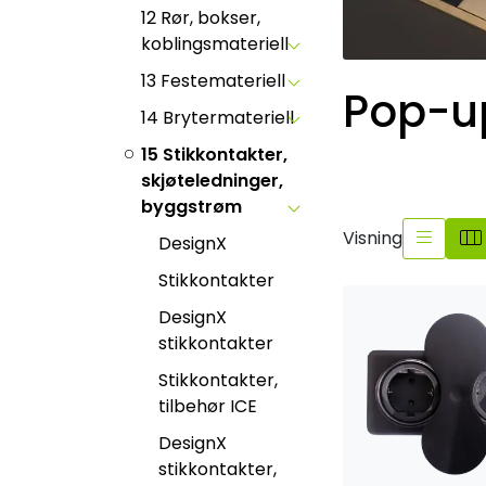
12 Rør, bokser,
koblingsmateriell
13 Festemateriell
Pop-up
14 Brytermateriell
15 Stikkontakter,
skjøteledninger,
byggstrøm
Visning
DesignX
Stikkontakter
DesignX
stikkontakter
Stikkontakter,
tilbehør ICE
DesignX
stikkontakter,