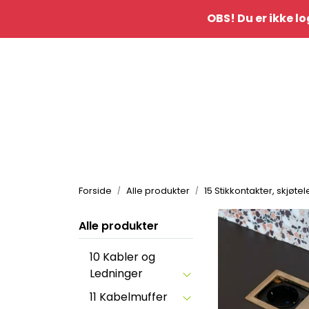
Skip to main content
OBS! Du er ikke lo
|
Kontakt oss
idè&inspo
Forside
Alle produkter
15 Stikkontakter, skjøt
Alle produkter
10 Kabler og
Ledninger
11 Kabelmuffer