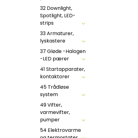
32 Downlight,
Spotlight, LED-
strips
33 Armaturer,
lyskastere
37 Gløde -Halogen
-LED pærer
41 Startapparater,
kontaktorer
45 Trådløse
system
49 Vifter,
varmevifter,
pumper
54 Elektrovarme
og termostater