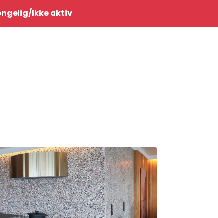
0
jengelig/Ikke aktiv
Infosenter
Favoritter
Logg inn