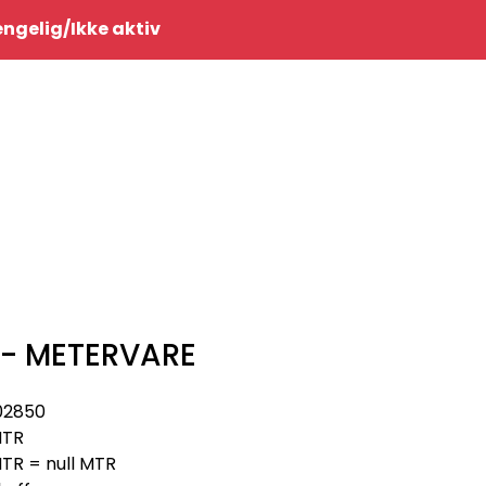
0
jengelig/Ikke aktiv
Infosenter
Favoritter
Logg inn
 - METERVARE
02850
TR
TR = null MTR