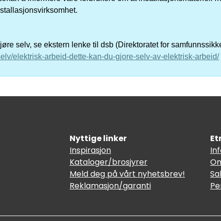
nstallasjonsvirksomhet.
re selv, se ekstern lenke til dsb (Direktoratet for samfunnssik
elv/elektrisk-arbeid-dette-kan-du-gjore-selv-av-elektrisk-arbeid/
Nyttige linker
Et
Inspirasjon
In
Kataloger/brosjyrer
Om
Meld deg på vårt nyhetsbrev!
Sa
Reklamasjon/garanti
Pe