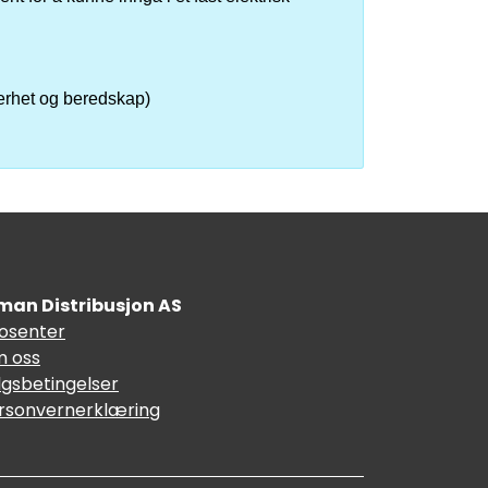
kerhet og beredskap)
man Distribusjon AS
fosenter
 oss
lgsbetingelser
rsonvernerklæring