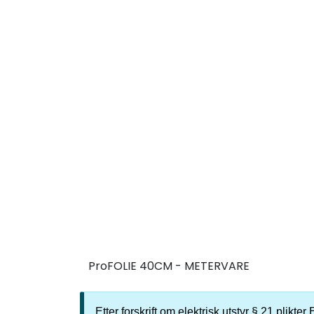
ProFOLIE 40CM - METERVARE
Etter forskrift om elektrisk utstyr § 21 plikt