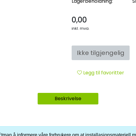
Lagerbeholdning:
S
0,00
inkl. mva.
Ikke tilgjengelig
Legg til favoritter
Beskrivelse
er Etman å informere våre forbrukere om at installasjonsmateriell me