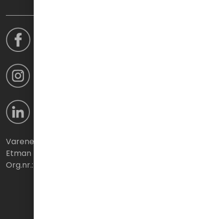
Varene leveres fra:
Etman Distribusjon AS
Org.nr.: 939 765 360