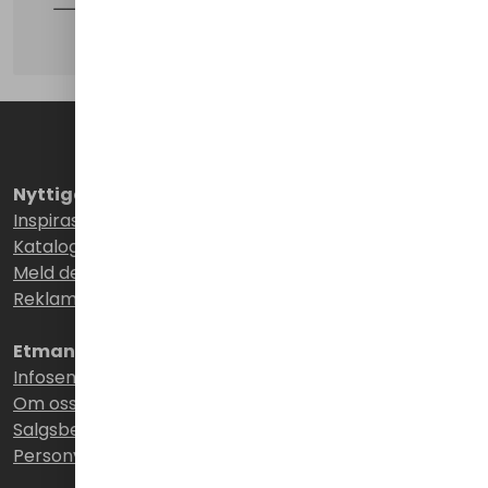
Nyttige linker
Inspirasjon
Kataloger/brosjyrer
Meld deg på vårt nyhetsbrev!
Reklamasjon/garanti
Etman Distribusjon AS
Infosenter
Om oss
Salgsbetingelser
Personvernerklæring