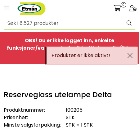
Skip to main content
0
Toggle navigation
Togg
Alle produkter
OBS! Du er ikke logget inn, enkelte
BestSelgere
funksjoner/varer er derfor ikke tilgjengelig/Ikke
Produktet er ikke aktivt!
aktiv
Elbil
Ethome
Reserveglass utelampe Delta
Provisorisk
Produktnummer:
100205
Bolig
Prisenhet:
STK
Minste salgsforpakking:
STK = 1 STK
Belysning