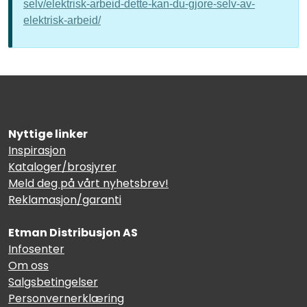
selv/elektrisk-arbeid-dette-kan-du-gjore-selv-av-
elektrisk-arbeid/
Nyttige linker
Inspirasjon
Kataloger/brosjyrer
Meld deg på vårt nyhetsbrev!
Reklamasjon/garanti
Etman Distribusjon AS
Infosenter
Om oss
Salgsbetingelser
Personvernerklæring