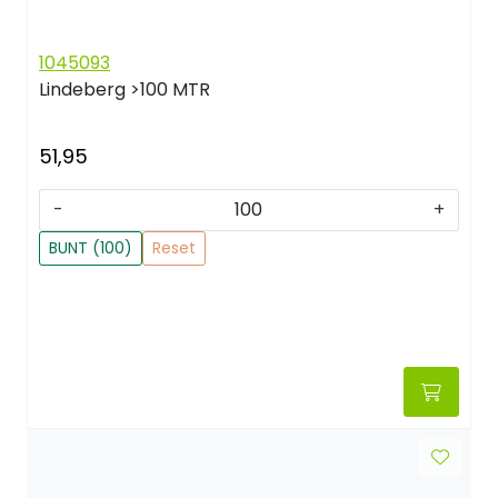
1045093
Lindeberg
>100 MTR
51,95
-
+
BUNT (100)
Reset