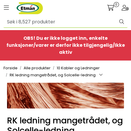
Skip to main content
0
Toggle navigation
Togg
Alle produkter
OBS! Du er ikke logget inn, enkelte
BestSelgere
funksjoner/varer er derfor ikke tilgjengelig/Ikke
aktiv
Elbil
Forside
Alle produkter
10 Kabler og Ledninger
Ethome
RK ledning mangetrådet, og Solcelle-ledning
Provisorisk
Bolig
RK ledning mangetrådet, og
Belysning
Solcelle-ledning