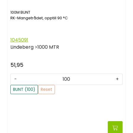
100M BUNT
RK-Mangetrådet, opptill 90 °C
1045091
Lindeberg
>1000 MTR
51,95
-
+
BUNT (100)
Reset