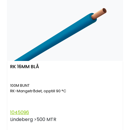
RK 16MM BLÅ
100M BUNT
RK-Mangetrådet, opptill 90 °C
1045096
Lindeberg
>500 MTR