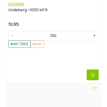
1045094
Lindeberg
>1000 MTR
51,95
-
+
BUNT (100)
Reset