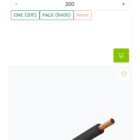
-
+
ESKE (200)
PALLE (6400)
Reset