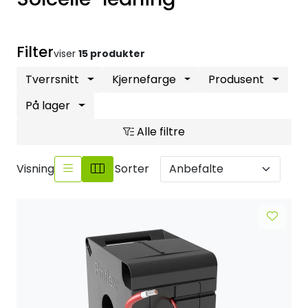
Sikringsmateriell
Filter
Kabler
viser
15 produkter
Tverrsnitt
Kjernefarge
Produsent
Verktøy
På lager
Outlet
Alle filtre
Visning
Sorter