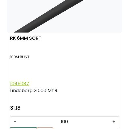
RK 6MM SORT
100M BUNT
1045087
Lindeberg
>1000 MTR
31,18
-
+