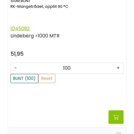
100M BUNT
RK-Mangetrådet, opptill 90 °C
1045092
Lindeberg
>1000 MTR
51,95
-
+
BUNT (100)
Reset