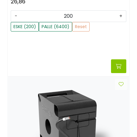
26,86
-
+
ESKE (200)
PALLE (6400)
Reset