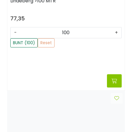
Lindeberg
>100 MTR
77,35
-
+
BUNT (100)
Reset