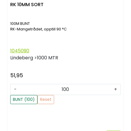
RK 10MM SORT
100M BUNT
RK-Mangetrådet, opptill 90 °C
1045090
Lindeberg
>1000 MTR
51,95
-
+
BUNT (100)
Reset