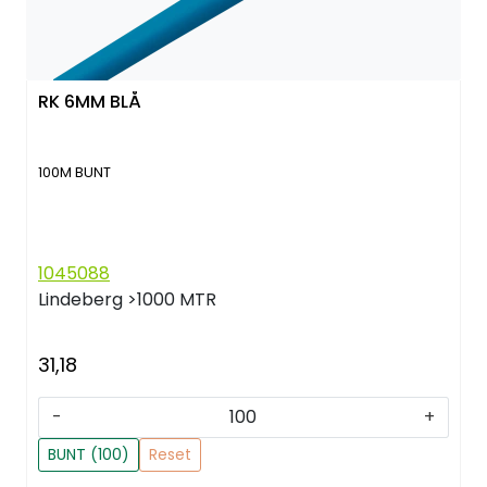
RK 6MM BLÅ
100M BUNT
1045088
Lindeberg
>1000 MTR
31,18
-
+
BUNT (100)
Reset