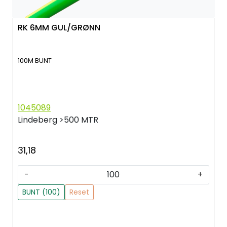
RK 6MM GUL/GRØNN
100M BUNT
1045089
Lindeberg
>500 MTR
31,18
-
+
BUNT (100)
Reset