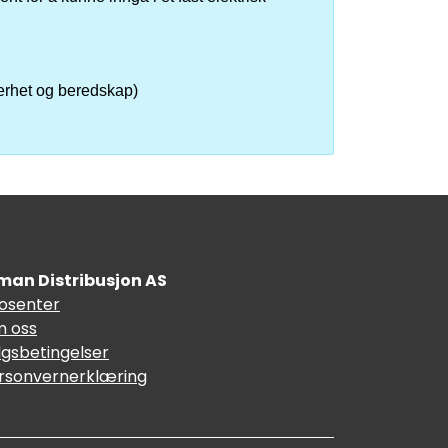
kerhet og beredskap)
man Distribusjon AS
fosenter
 oss
lgsbetingelser
rsonvernerklæring