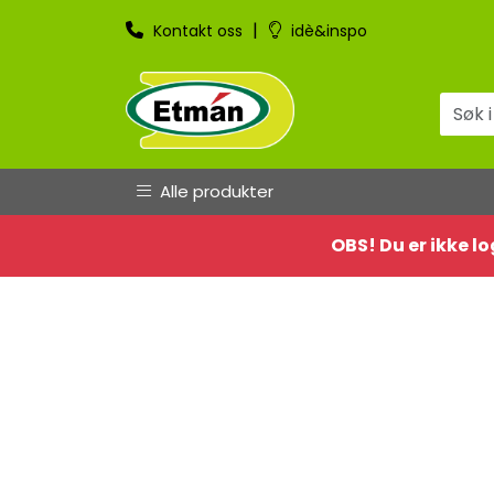
Skip to main content
|
Kontakt oss
idè&inspo
Alle produkter
OBS! Du er ikke lo