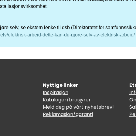
nstallasjonsvirksomhet.
re selv, se ekstern lenke til dsb (Direktoratet for samfunnssik
elv/elektrisk-arbeid-dette-kan-du-gjore-selv-av-elektrisk-arbeid/
Nyttige linker
Et
Inspirasjon
In
Kataloger/brosjyrer
Om
Meld deg på vårt nyhetsbrev!
Sa
Reklamasjon/garanti
Pe