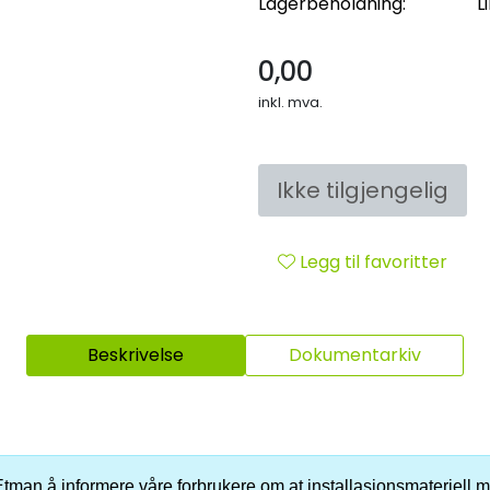
Lagerbeholdning:
L
0,00
inkl. mva.
Ikke tilgjengelig
Legg til favoritter
Beskrivelse
Dokumentarkiv
er Etman å informere våre forbrukere om at installasjonsmateriell me