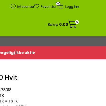
0
Infosenter
Favoritter
Logg inn
0
Beløp
0,00
jengelig/Ikke aktiv
 Hvit
478018
TK
TK = 1 STK