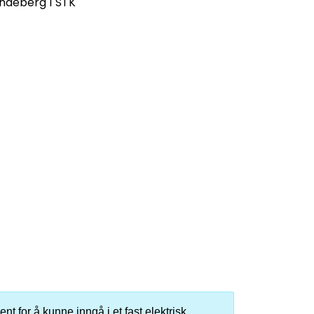
indeberg
1 STK
nt for å kunne inngå i et fast elektrisk