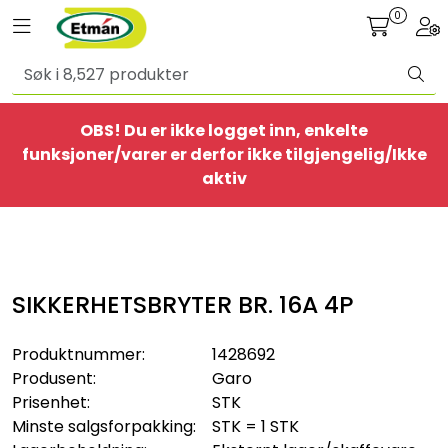
Skip to main content
0
Toggle navigation
Togg
Alle produkter
OBS! Du er ikke logget inn, enkelte
BestSelgere
funksjoner/varer er derfor ikke tilgjengelig/Ikke
aktiv
Elbil
Ethome
SIKKERHETSBRYTER BR. 16A 4P
Provisorisk
Produktnummer:
1428692
Bolig
Produsent:
Garo
Prisenhet:
STK
Belysning
Minste salgsforpakking:
STK = 1 STK