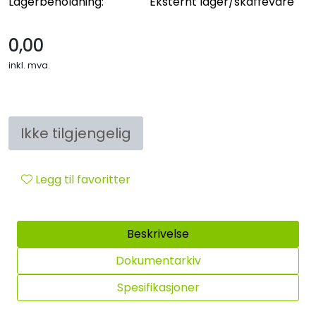
Lagerbeholdning:
Eksternt lager/skaffevare
Sikringsmateriell
0,00
Kabler
inkl. mva.
Verktøy
Outlet
Ikke tilgjengelig
Legg til favoritter
Beskrivelse
Dokumentarkiv
Spesifikasjoner