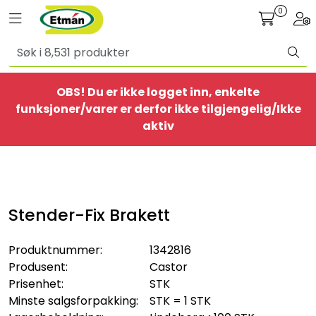
Skip to main content
0
Toggle navigation
Togg
Alle produkter
OBS! Du er ikke logget inn, enkelte
BestSelgere
funksjoner/varer er derfor ikke tilgjengelig/Ikke
aktiv
Elbil
Ethome
Stender-Fix Brakett
Provisorisk
Produktnummer:
1342816
Bolig
Produsent:
Castor
Prisenhet:
STK
Belysning
Minste salgsforpakking:
STK = 1 STK