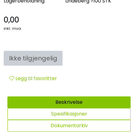
Lagerbeholdning:
Lindeberg
>100 STK
Sikringsmateriell
0,00
Kabler
inkl. mva.
Verktøy
Outlet
Ikke tilgjengelig
Legg til favoritter
Beskrivelse
Spesifikasjoner
Dokumentarkiv