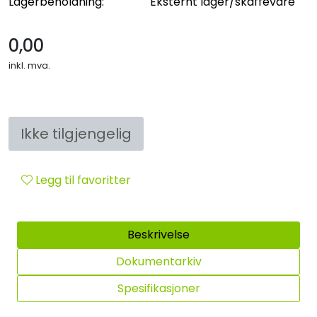
Lagerbeholdning:
Eksternt lager/skaffevare
Sikringsmateriell
0,00
Kabler
inkl. mva.
Verktøy
Outlet
Ikke tilgjengelig
Legg til favoritter
Beskrivelse
Dokumentarkiv
Spesifikasjoner