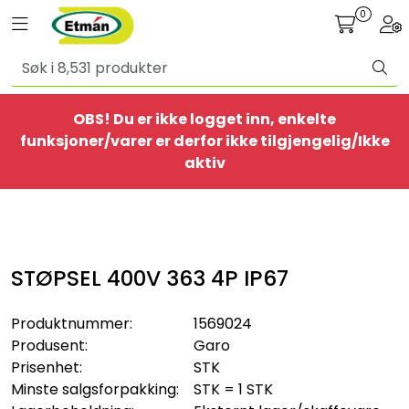
Skip to main content
0
Toggle navigation
Togg
Alle produkter
OBS! Du er ikke logget inn, enkelte
BestSelgere
funksjoner/varer er derfor ikke tilgjengelig/Ikke
aktiv
Elbil
Ethome
STØPSEL 400V 363 4P IP67
Provisorisk
Produktnummer:
1569024
Bolig
Produsent:
Garo
Prisenhet:
STK
Belysning
Minste salgsforpakking:
STK = 1 STK