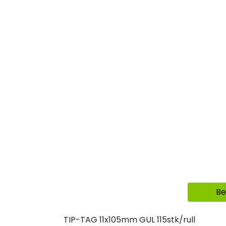
Be
TIP-TAG 11x105mm GUL 115stk/rull