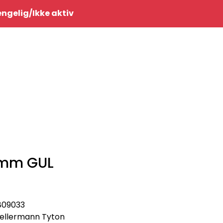
0
jengelig/Ikke aktiv
Infosenter
Favoritter
Logg inn
5mm GUL
809033
ellermann Tyton