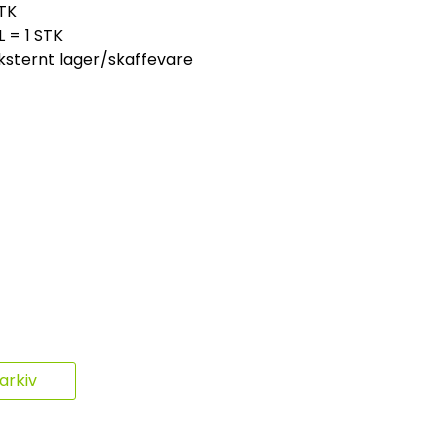
TK
L = 1 STK
ksternt lager/skaffevare
rkiv