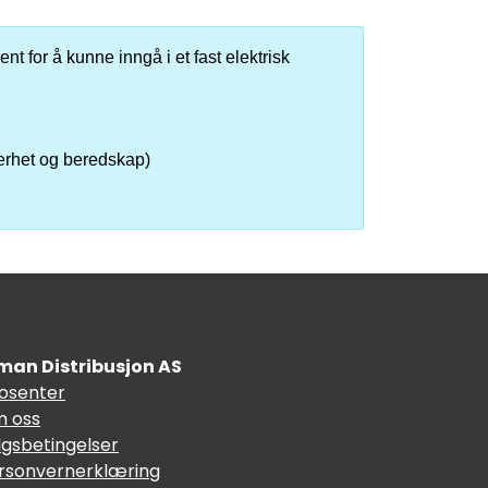
nt for å kunne inngå i et fast elektrisk
kerhet og beredskap)
man Distribusjon AS
fosenter
 oss
lgsbetingelser
rsonvernerklæring