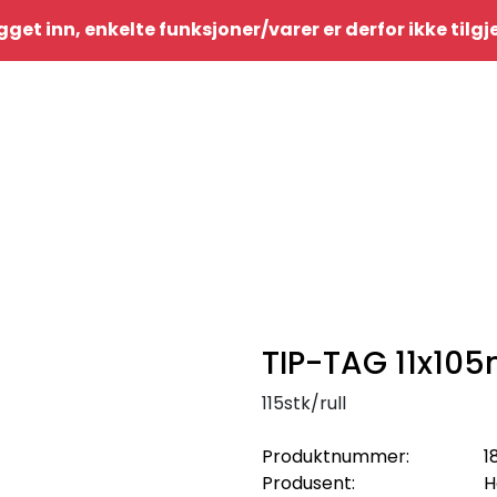
gget inn, enkelte funksjoner/varer er derfor ikke tilg
TIP-TAG 11x10
115stk/rull
Produktnummer:
1
Produsent:
H