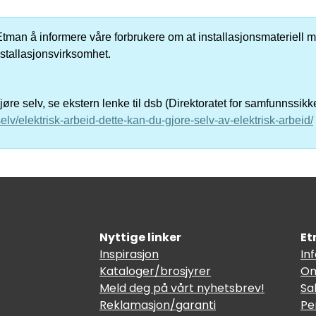
er Etman å informere våre forbrukere om at installasjonsmateriell me
nstallasjonsvirksomhet.
re selv, se ekstern lenke til dsb (Direktoratet for samfunnssik
elv/elektrisk-arbeid-dette-kan-du-gjore-selv-av-elektrisk-arbeid/
Nyttige linker
Et
Inspirasjon
In
Kataloger/brosjyrer
Om
Meld deg på vårt nyhetsbrev!
Sa
Reklamasjon/garanti
Pe