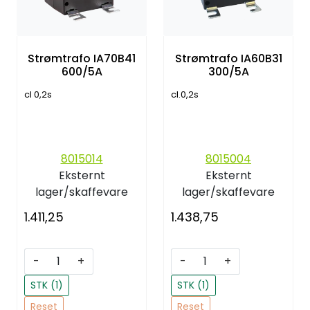
Strømtrafo IA70B41
Strømtrafo IA60B31
600/5A
300/5A
cl 0,2s
cl.0,2s
8015014
8015004
Eksternt
Eksternt
lager/skaffevare
lager/skaffevare
1.411,25
1.438,75
-
+
-
+
STK (1)
STK (1)
Reset
Reset