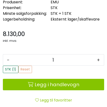
Produsent:
EMU
Sikringsmateriell
Prisenhet:
STK
Minste salgsforpakking:
STK = 1 STK
Kabler
Lagerbeholdning:
Eksternt lager/skaffevare
Verktøy
8.130,00
inkl. mva.
Outlet
-
+
STK (1)
Reset
Legg i handlevogn
Legg til favoritter