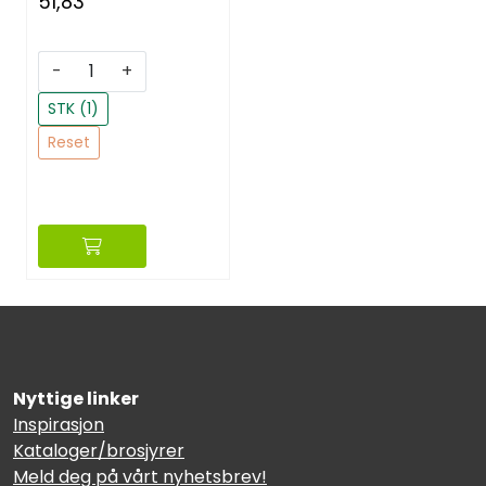
51,83
-
+
STK (1)
Reset
Nyttige linker
Inspirasjon
Kataloger/brosjyrer
Meld deg på vårt nyhetsbrev!