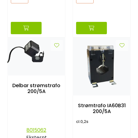
Delbar strømstrafo
200/5A
Strømtrafo IA60B31
200/5A
cl.0,2s
8015062
Eksternt