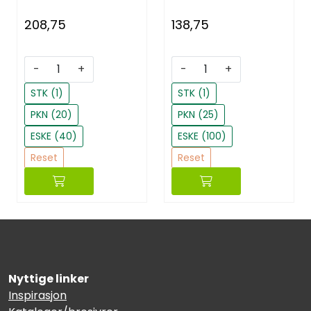
208,75
138,75
-
+
-
+
STK (1)
STK (1)
PKN (20)
PKN (25)
ESKE (40)
ESKE (100)
Reset
Reset
Nyttige linker
Inspirasjon