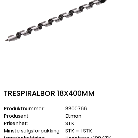
Sikringsmateriell
Kabler
Verktøy
Outlet
TRESPIRALBOR 18X400MM
Produktnummer:
8800766
Produsent:
Etman
Prisenhet:
STK
Minste salgsforpakking:
STK = 1 STK