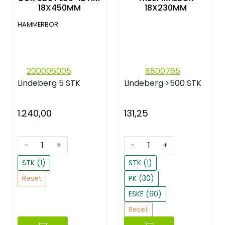
18X450MM
18X230MM
HAMMERBOR
200006005
8800765
Lindeberg
5 STK
Lindeberg
>500 STK
1.240,00
131,25
-
+
-
+
STK (1)
STK (1)
Reset
PK (30)
ESKE (60)
Reset