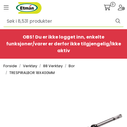
Skip to main content
0
Toggle navigation
Togg
Alle produkter
OBS! Du er ikke logget inn, enkelte
BestSelgere
funksjoner/varer er derfor ikke tilgjengelig/Ikke
aktiv
Elbil
Forside
Verktøy
88 Verktøy
Bor
Ethome
TRESPIRALBOR 18X400MM
Provisorisk
Bolig
Belysning