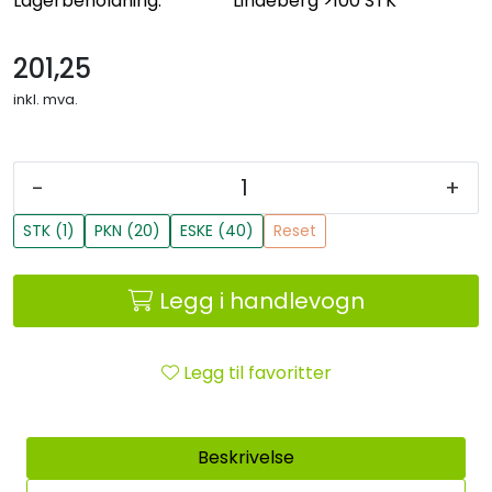
Lagerbeholdning:
Lindeberg
>100 STK
201,25
inkl. mva.
-
+
STK (1)
PKN (20)
ESKE (40)
Reset
Legg i handlevogn
Legg til favoritter
Beskrivelse